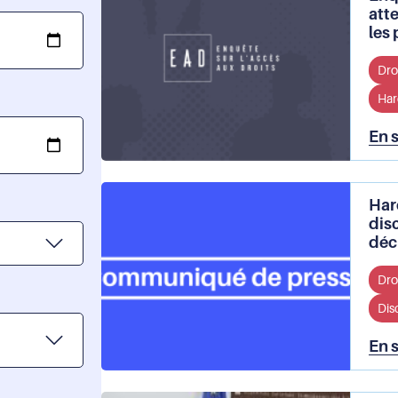
att
les 
Droi
Har
En 
Har
disc
déc
Droi
Dis
En 