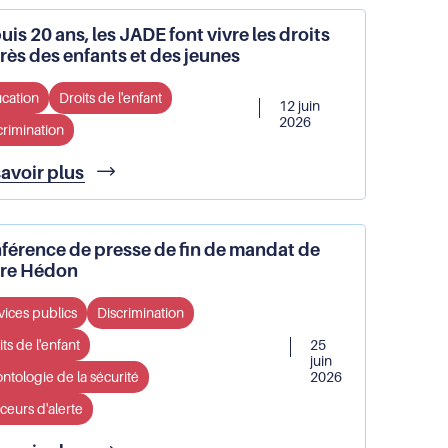
la
auprès
is 20 ans, les JADE font vivre les droits
Porte
des
rès des enfants et des jeunes
Dorée
enfants
et
cation
Droits de l'enfant
des
12 juin
jeunes
2026
crimination
-
Rapport
Depuis
savoir plus
annuel
20
JADE
ans,
2025-
les
férence de presse de fin de mandat de
2026
JADE
ire Hédon
font
vivre
vices publics
Discrimination
les
droits
ts de l'enfant
25
auprès
juin
ntologie de la sécurité
2026
des
enfants
ceurs d'alerte
et
des