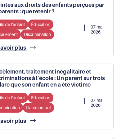
eintes aux droits des enfants perçues par
parents : que retenir ?
ts de l'enfant
Éducation
07 mai
2026
cèlement
Discrimination
Enquête
savoir plus
sur
l’accès
aux
cèlement, traitement inégalitaire et
droits
riminations à l’école : Un parent sur trois
sur
lare que son enfant en a été victime
les
atteintes
ts de l'enfant
Éducation
aux
07 mai
droits
2026
crimination
Harcèlement
des
enfants
Harcèlement,
savoir plus
perçues
traitement
par
inégalitaire
les