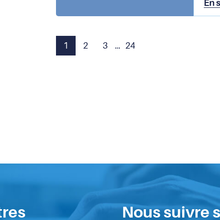
En 
1
2
3
…
24
Page
Page
Page
Page
tres
Nous suivre s