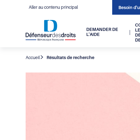
Aller au contenu principal
Besoin d'
Navigati
C
DEMANDER DE
L
L'AIDE
D
principal
D
Fil
Accueil
Résultats de recherche
d'Ariane