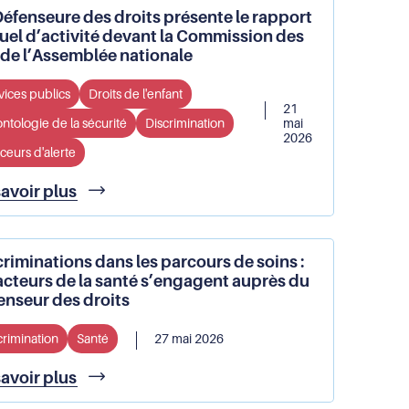
et
Défenseure des droits présente le rapport
parents
discriminations
uel d’activité devant la Commission des
:
à
s de l’Assemblée nationale
que
l’école :
retenir
Un
?
vices publics
Droits de l'enfant
parent
21
sur
ntologie de la sécurité
Discrimination
mai
trois
2026
ceurs d'alerte
déclare
que
La
savoir plus
son
Défenseure
enfant
des
en
droits
a
criminations dans les parcours de soins :
présente
été
 acteurs de la santé s’engagent auprès du
le
victime
enseur des droits
rapport
annuel
crimination
Santé
27 mai 2026
d’activité
devant
Discriminations
savoir plus
la
dans
Commission