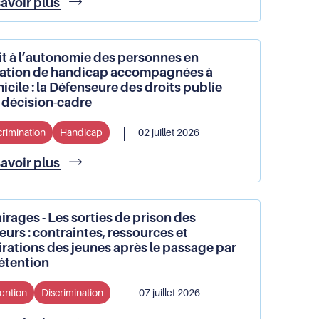
Conférence
savoir plus
jeunes
de
presse
de
it à l’autonomie des personnes en
fin
uation de handicap accompagnées à
de
cile : la Défenseure des droits publie
mandat
 décision-cadre
de
Claire
crimination
Handicap
02 juillet 2026
Hédon
Droit
savoir plus
à
l’autonomie
des
irages - Les sorties de prison des
personnes
urs : contraintes, ressources et
en
irations des jeunes après le passage par
situation
détention
de
handicap
ention
Discrimination
07 juillet 2026
accompagnées
à