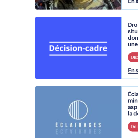
En 
Dro
sit
domi
une
Dis
En 
Écla
mine
asp
la 
Dét