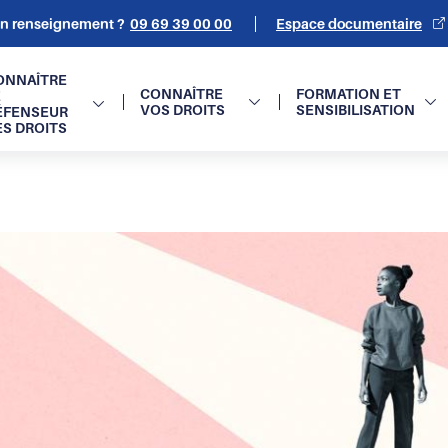
un renseignement ?
09 69 39 00 00
Espace documentaire
on
ONNAÎTRE
CONNAÎTRE
FORMATION ET
E
VOS DROITS
SENSIBILISATION
ÉFENSEUR
e
ES DROITS