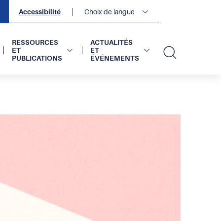
Navigation
Accessibilité
Choix de langue
secondaire
2
sur
2
RESSOURCES
ACTUALITÉS
ET
ET
PUBLICATIONS
ÉVÉNEMENTS
Recherc