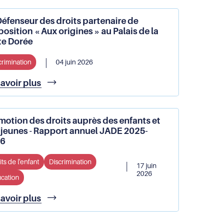
les
des
parcours
lois
Défenseur des droits partenaire de
de
de
position « Aux origines » au Palais de la
soins
l’Assemblée
te Dorée
:
nationale
les
crimination
04 juin 2026
acteurs
de
Le
savoir plus
la
Défenseur
santé
des
s’engagent
droits
auprès
motion des droits auprès des enfants et
partenaire
du
 jeunes - Rapport annuel JADE 2025-
de
Défenseur
6
l'exposition
des
«
droits
ts de l'enfant
Discrimination
Aux
17 juin
origines
2026
cation
»
au
Promotion
savoir plus
Palais
des
de
droits