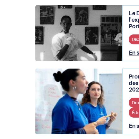
Le 
l'ex
Por
Dis
En 
Pro
des
202
Droi
Édu
En 