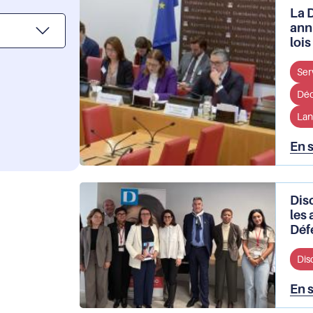
La 
ann
loi
Ser
Déo
Lan
En 
Dis
les
Déf
Dis
En 