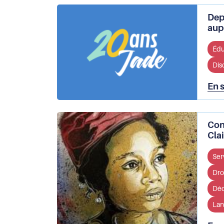
Depu
aup
Édu
Dis
En 
Con
Cla
Ser
Droi
Déo
Lan