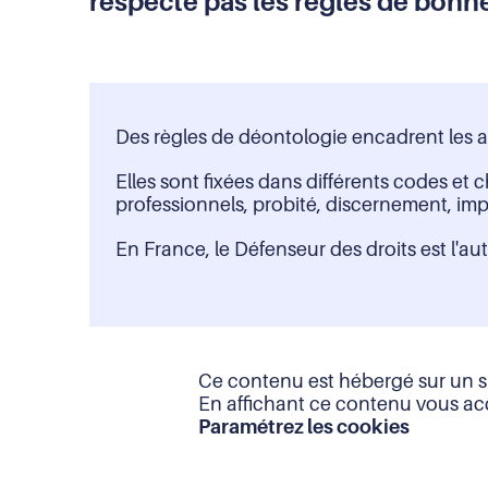
respecte pas les règles de bonn
(URL)
dans
le
presse-
papier
Des règles de déontologie encadrent les ac
Elles sont fixées dans différents codes et
professionnels, probité, discernement, impa
En France, le Défenseur des droits est l'a
Ce contenu est hébergé sur un si
En affichant ce contenu vous ac
Paramétrez les cookies