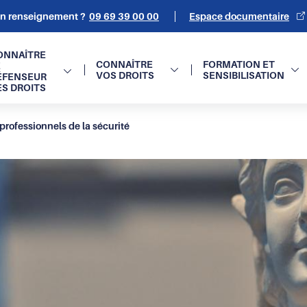
un renseignement ?
09 69 39 00 00
Espace documentaire
on
ONNAÎTRE
CONNAÎTRE
FORMATION ET
E
VOS DROITS
SENSIBILISATION
ÉFENSEUR
e
ES DROITS
 professionnels de la sécurité