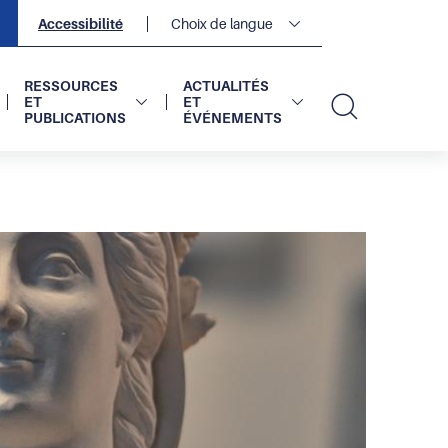
Navigation
Accessibilité
Choix de langue
secondaire
2
sur
2
RESSOURCES
ACTUALITÉS
ET
ET
PUBLICATIONS
ÉVÉNEMENTS
Recherc