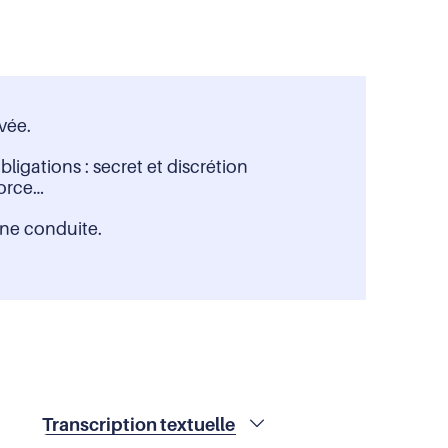
vée.
ligations : secret et discrétion
force…
nne conduite.
Droits
Transcription textuelle
devant