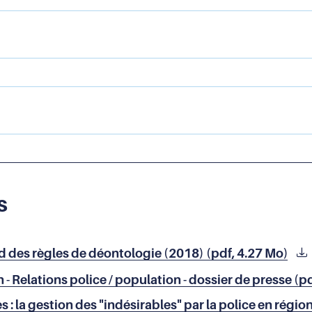
s
rd des règles de déontologie (2018) (pdf, 4.27 Mo)
n - Relations police / population - dossier de presse (p
 : la gestion des "indésirables" par la police en régio