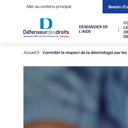
Aller au contenu principal
Besoin d'
Navigati
C
DEMANDER DE
L
L'AIDE
D
principal
D
Fil
Accueil
Contrôler le respect de la déontologie par les
d'Ariane