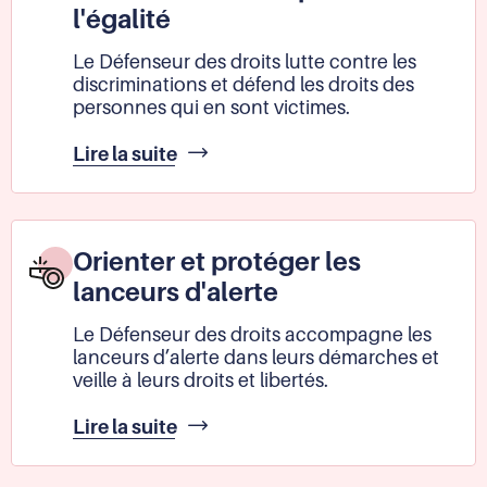
l'égalité
Le Défenseur des droits lutte contre les
discriminations et défend les droits des
personnes qui en sont victimes.
Lutter
Lire la suite
contre
les
discriminations
et
Orienter et protéger les
promouvoir
lanceurs d'alerte
l'égalité
Le Défenseur des droits accompagne les
lanceurs d’alerte dans leurs démarches et
veille à leurs droits et libertés.
Orienter
Lire la suite
et
protéger