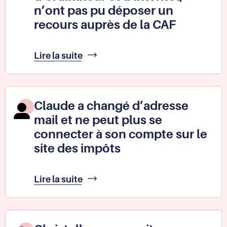
n’ont pas pu déposer un
recours auprès de la CAF
Gabrielle
Lire la suite
et
Henry,
dépourvus
d’ordinateur
Claude a changé d’adresse
et
mail et ne peut plus se
d’internet,
n’ont
connecter à son compte sur le
pas
site des impôts
pu
déposer
un
Claude
Lire la suite
recours
a
auprès
changé
de
d’adresse
la
mail
CAF