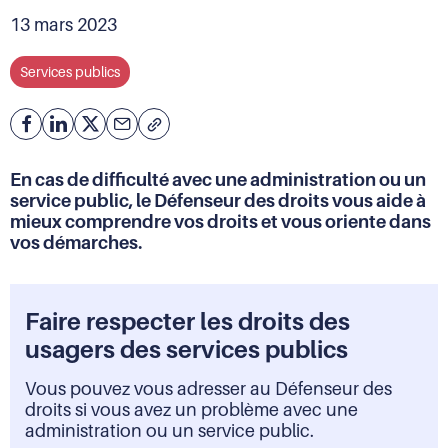
13 mars 2023
Services publics
Facebook
Partager
Partager
Courriel
Copier
l'adresse
sur
sur
de
Linkedin
X
En cas de difficulté avec une administration ou un
la
service public, le Défenseur des droits vous aide à
page
mieux comprendre vos droits et vous oriente dans
(URL)
vos démarches.
dans
le
presse-
papier
Faire respecter les droits des
usagers des services publics
Vous pouvez vous adresser au Défenseur des
droits si vous avez un problème avec une
administration ou un service public.