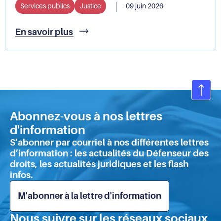
formule
Services publics
Justice
09 juin 2026
plusieurs
recommandations
La
En savoir plus
Défenseure
des
droits
en
déplacement
au
Ret
tribunal
en
judiciaire
Abonnez-vous à nos lettres
hau
de
d'information
de
Lyon
S’abonner par courriel à nos différentes lettres
pa
d’information : les actualités du Défenseur des
droits, les actualités juridiques et les flash
infos.
M'abonner à la lettre d'information
Nous suivre sur les réseaux sociaux