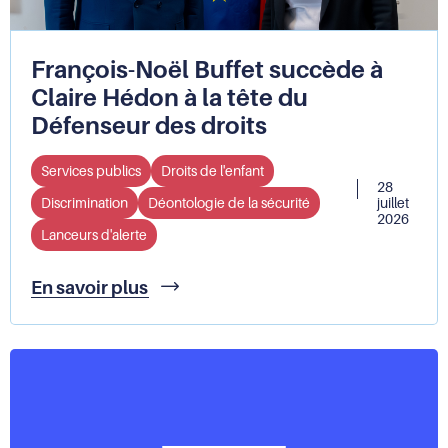
François-Noël Buffet succède à
Claire Hédon à la tête du
Défenseur des droits
Services publics
Droits de l'enfant
28
Discrimination
Déontologie de la sécurité
juillet
2026
Lanceurs d'alerte
François-
En savoir plus
Noël
Buffet
succède
à
Claire
Hédon
à