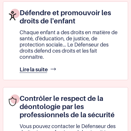
les
lanceurs
Défendre et promouvoir les
d'alerte
droits de l'enfant
Chaque enfant a des droits en matière de
santé, d'éducation, de justice, de
protection sociale... Le Défenseur des
droits défend ces droits et les fait
connaître.
Défendre
Lire la suite
et
promouvoir
les
droits
Contrôler le respect de la
de
déontologie par les
l'enfant
professionnels de la sécurité
Vous pouvez contacter le Défenseur des