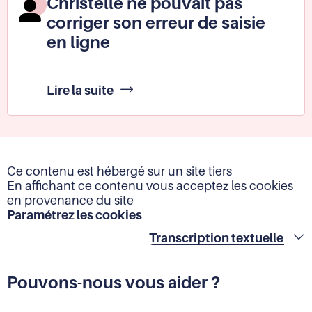
Christelle ne pouvait pas
et
corriger son erreur de saisie
ne
peut
en ligne
plus
se
connecter
Christelle
Lire la suite
à
ne
son
pouvait
compte
pas
sur
corriger
le
son
site
Ce contenu est hébergé sur un site tiers
erreur
des
En affichant ce contenu vous acceptez les cookies
de
impôts
en provenance du site
saisie
Paramétrez les cookies
en
ligne
Droi
Transcription textuelle
dev
-
Fair
Pouvons-nous vous aider ?
resp
les