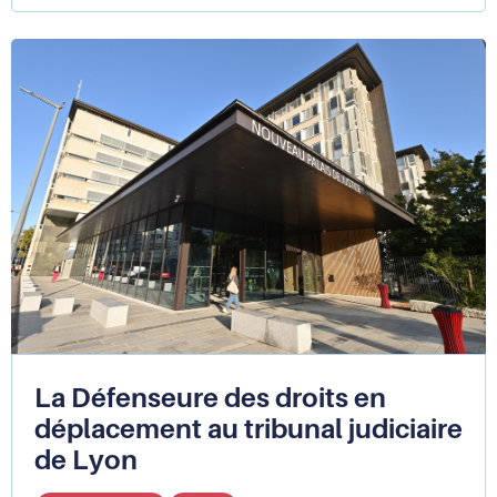
délais
d’instruction
des
titres
de
séjour
:
la
Défenseure
des
droits
publie
un
rapport
faisant
suite
à
La Défenseure des droits en
une
déplacement au tribunal judiciaire
enquête
de Lyon
inédite
et