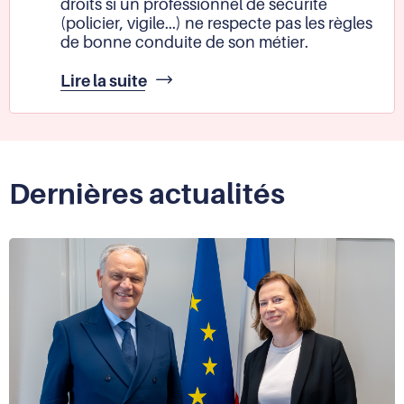
droits si un professionnel de sécurité
(policier, vigile...) ne respecte pas les règles
de bonne conduite de son métier.
Contrôler
Lire la suite
le
respect
de
la
déontologie
Dernières actualités
par
les
professionnels
de
la
sécurité