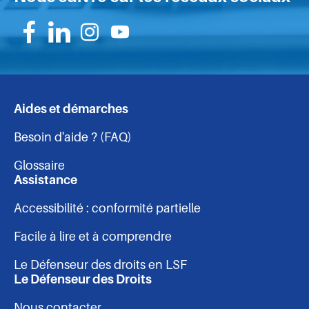
Suivez-
Suivez-
Suivez-
Suivez-
nous
nous
nous
nous
sur
sur
sur
sur
Aides et démarches
Navigation
Facebook
Linkedin
Instagram
Youtube
Besoin d'aide ? (FAQ)
-
Glossaire
pied
Assistance
Accessibilité : conformité partielle
de
Facile à lire et à comprendre
page
Le Défenseur des droits en LSF
Le Défenseur des Droits
Nous contacter