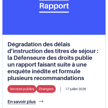
la
tête
du
Défenseur
des
droits
Dégradation des délais
d’instruction des titres de séjour :
la Défenseure des droits publie
un rapport faisant suite à une
enquête inédite et formule
plusieurs recommandations
Services publics
Étrangers
17 juillet 2026
Dégradation
En savoir plus
des