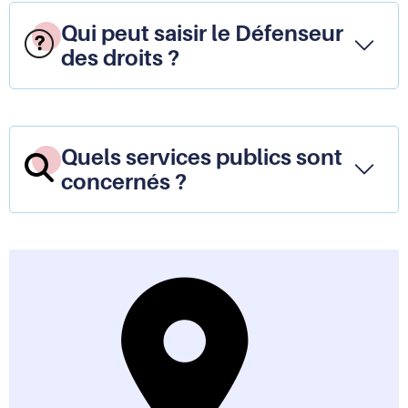
droi
des
Qui peut saisir le Défenseur
usa
des droits ?
des
serv
publ
Quels services publics sont
concernés ?