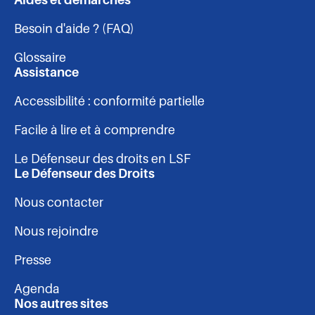
Aides et démarches
Navigation
Facebook
Linkedin
Instagram
Youtube
Besoin d'aide ? (FAQ)
-
Glossaire
pied
Assistance
Accessibilité : conformité partielle
de
Facile à lire et à comprendre
page
Le Défenseur des droits en LSF
Le Défenseur des Droits
Nous contacter
Nous rejoindre
Presse
Agenda
Nos autres sites