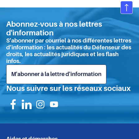
Ret
en
Abonnez-vous à nos lettres
hau
d'information
de
S’abonner par courriel à nos différentes lettres
pa
d’information : les actualités du Défenseur des
droits, les actualités juridiques et les flash
infos.
M'abonner à la lettre d'information
Nous suivre sur les réseaux sociaux
Suivez-
Suivez-
Suivez-
Suivez-
nous
nous
nous
nous
sur
sur
sur
sur