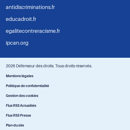
antidiscriminations.fr
educadroit.fr
egalitecontreracisme.fr
ipcan.org
2026 Défenseur des droits. Tous droits réservés.
Navigation
Mentions légales
Politique de confidentialité
-
Gestion des cookies
bas
Flux RSS Actualités
Flux RSS Presse
de
Plan du site