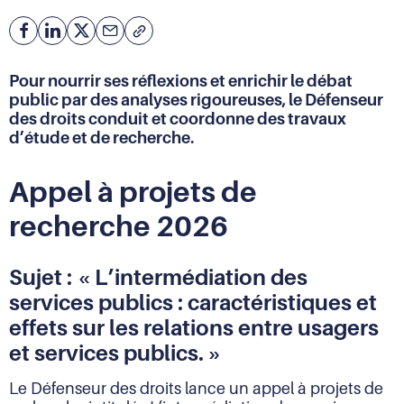
Facebook
Partager
Partager
Courriel
Copier
l'adresse
sur
sur
de
Linkedin
X
Pour nourrir ses réflexions et enrichir le débat
la
public par des analyses rigoureuses, le Défenseur
page
des droits conduit et coordonne des travaux
(URL)
d’étude et de recherche.
dans
le
presse-
Appel à projets de
papier
recherche 2026
Sujet : « L’intermédiation des
services publics : caractéristiques et
effets sur les relations entre usagers
et services publics. »
Le Défenseur des droits lance un appel à projets de