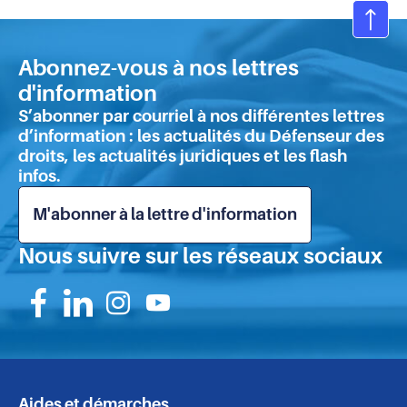
Ret
en
Abonnez-vous à nos lettres
hau
d'information
de
S’abonner par courriel à nos différentes lettres
pa
d’information : les actualités du Défenseur des
droits, les actualités juridiques et les flash
infos.
M'abonner à la lettre d'information
Nous suivre sur les réseaux sociaux
Suivez-
Suivez-
Suivez-
Suivez-
nous
nous
nous
nous
sur
sur
sur
sur
Aides et démarches