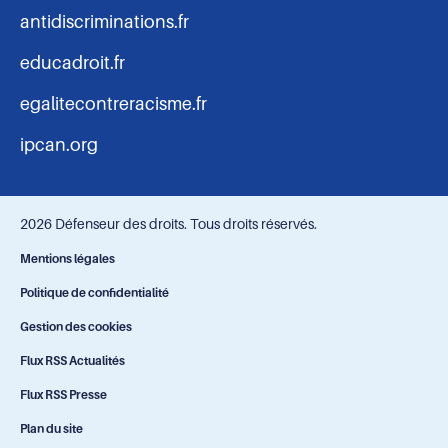
antidiscriminations.fr
educadroit.fr
egalitecontreracisme.fr
ipcan.org
2026 Défenseur des droits. Tous droits réservés.
Navigation
Mentions légales
Politique de confidentialité
-
Gestion des cookies
bas
Flux RSS Actualités
Flux RSS Presse
de
Plan du site