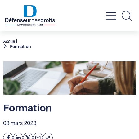
Active
Re
le
Fil
Accueil
Formation
d'Ariane
menu
mobil
Formation
08 mars 2023