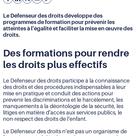
Facebook
Partager
Partager
Courriel
Copier
l'adresse
sur
sur
de
Linkedin
X
Le Défenseur des droits développe des
la
programmes de formation pour prévenir les
page
atteintes à l’égalité et faciliter la mise en œuvre des
(URL)
droits.
dans
le
presse-
Des formations pour rendre
papier
les droits plus effectifs
Le Défenseur des droits participe à la connaissance
des droits et des procédures indispensables à leur
mise en pratique et conduit des actions pour
prévenir les discriminations et le harcèlement, les
manquements à la déontologie de la sécurité, les
litiges en matière d’accès aux services publics, le
non-respect des droits de l’enfant.
Le Défenseur des droits n’est pas un organisme de