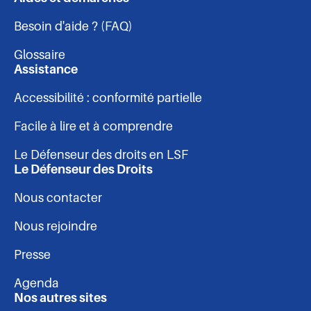
Navigation
Facebook
Linkedin
Instagram
Youtube
Besoin d'aide ? (FAQ)
-
Glossaire
pied
Assistance
Accessibilité : conformité partielle
de
Facile à lire et à comprendre
page
Le Défenseur des droits en LSF
Le Défenseur des Droits
Nous contacter
Nous rejoindre
Presse
Agenda
Nos autres sites