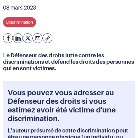
08 mars 2023
Discrimination
Facebook
Partager
Partager
Courriel
Copier
l'adresse
sur
sur
de
Linkedin
X
Le Défenseur des droits lutte contre les
la
discriminations et défend les droits des personnes
page
qui en sont victimes.
(URL)
dans
le
presse-
Vous pouvez vous adresser au
papier
Défenseur des droits si vous
estimez avoir été victime d'une
discrimination.
L'auteur présumé de cette discrimination peut
être une personne physique (un individu) ou