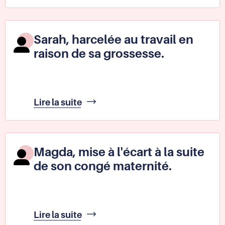
vu
refuser
une
Sarah, harcelée au travail en
formation
raison de sa grossesse.
car
elle
suivait
un
parcours
Sarah,
Lire la suite
PMA
harcelée
au
travail
en
Magda, mise à l'écart à la suite
raison
de son congé maternité.
de
sa
grossesse.
Magda,
Lire la suite
mise