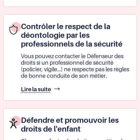
et
protéger
les
lanceurs
Contrôler le respect de la
d'alerte
déontologie par les
professionnels de la sécurité
Vous pouvez contacter le Défenseur des
droits si un professionnel de sécurité
(policier, vigile...) ne respecte pas les règles
de bonne conduite de son métier.
Contrôler
Lire la suite
le
respect
de
la
Défendre et promouvoir les
déontologie
droits de l'enfant
par
les