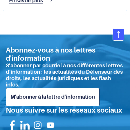
En savoir plus
aux
droits
des
personnes
en
situation
Ret
de
en
précarité
Abonnez-vous à nos lettres
hau
:
d'information
de
que
S’abonner par courriel à nos différentes lettres
retenir
pa
d’information : les actualités du Défenseur des
de
droits, les actualités juridiques et les flash
l'enquête
infos.
?
M'abonner à la lettre d'information
Nous suivre sur les réseaux sociaux