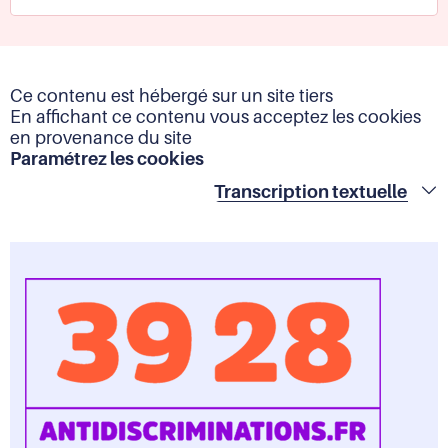
à
l'écart
à
la
Ce contenu est hébergé sur un site tiers
suite
En affichant ce contenu vous acceptez les cookies
de
en provenance du site
son
Paramétrez les cookies
congé
maternité.
Droi
Transcription textuelle
dev
-
lutt
cont
les
disc