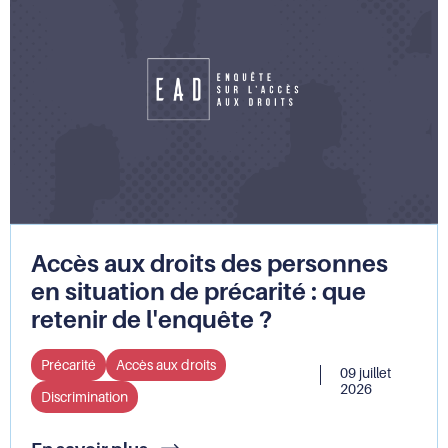
nationaux
Claire
de
Hédon
lutte
à
contre
la
les
tête
discriminations
du
Défenseur
des
droits
Accès aux droits des personnes
en situation de précarité : que
retenir de l'enquête ?
Précarité
Accès aux droits
09 juillet
2026
Discrimination
Accès