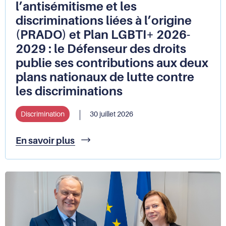
l’antisémitisme et les
discriminations liées à l’origine
(PRADO) et Plan LGBTI+ 2026-
2029 : le Défenseur des droits
publie ses contributions aux deux
plans nationaux de lutte contre
les discriminations
Discrimination
30 juillet 2026
Plan
En savoir plus
de
lutte
contre
le
racisme,
l’antisémitisme
et
les