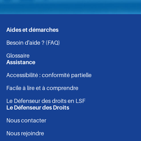
Suivez-
Suivez-
Suivez-
Suivez-
nous
nous
nous
nous
sur
sur
sur
sur
Aides et démarches
Navigation
Facebook
Linkedin
Instagram
Youtube
Besoin d'aide ? (FAQ)
-
Glossaire
pied
Assistance
Accessibilité : conformité partielle
de
Facile à lire et à comprendre
page
Le Défenseur des droits en LSF
Le Défenseur des Droits
Nous contacter
Nous rejoindre