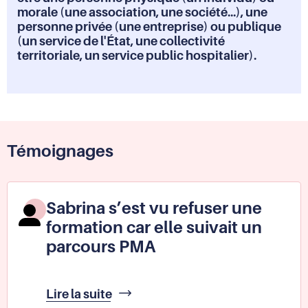
morale (une association, une société...), une
personne privée (une entreprise) ou publique
(un service de l'État, une collectivité
territoriale, un service public hospitalier).
Témoignages
Sabrina s’est vu refuser une
formation car elle suivait un
parcours PMA
Sabrina
Lire la suite
s’est