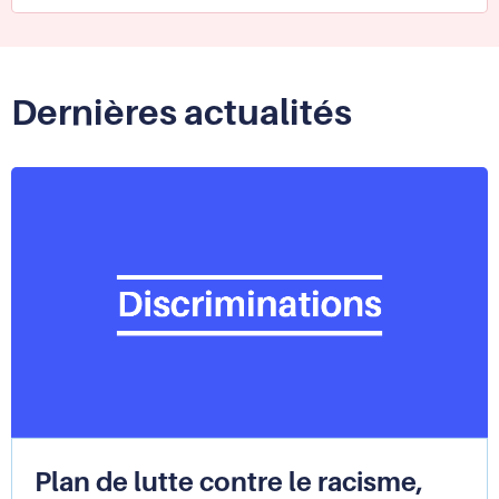
droits
des
usagers
des
Dernières actualités
services
publics
Plan de lutte contre le racisme,