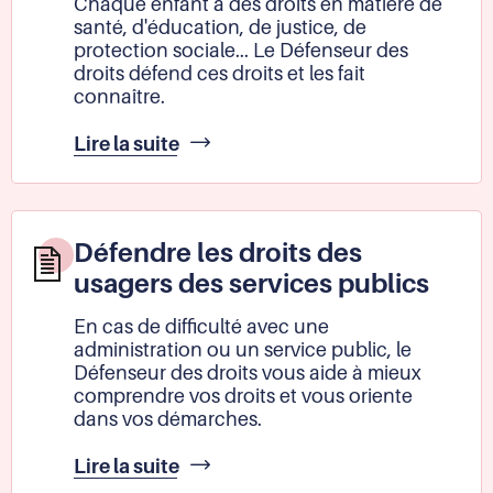
Chaque enfant a des droits en matière de
professionnels
santé, d'éducation, de justice, de
de
protection sociale... Le Défenseur des
la
droits défend ces droits et les fait
sécurité
connaître.
Défendre
Lire la suite
et
promouvoir
les
droits
Défendre les droits des
de
usagers des services publics
l'enfant
En cas de difficulté avec une
administration ou un service public, le
Défenseur des droits vous aide à mieux
comprendre vos droits et vous oriente
dans vos démarches.
Défendre
Lire la suite
les