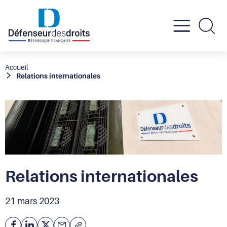
Active
Re
le
Fil
Accueil
Relations internationales
d'Ariane
menu
mobil
Relations internationales
21 mars 2023