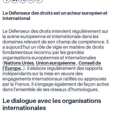
Facebook
Partager
Partager
Courriel
Copier
l'adresse
sur
sur
de
Linkedin
X
Le Défenseur des droits est un acteur européen et
la
international
page
(URL)
dans
Le Défenseur des droits intervient régulièrement sur
le
la scène européenne et internationale dans les
presse-
domaines relevant de son champ de compétence. Il
papier
a aujourd’hui un rôle de vigie en matière de droits
fondamentaux reconnu par les grandes
organisations européennes et internationales
(
Nations Unies
,
Union européenne
,
Conseil de
l’Europe
…). Il élabore régulièrement des rapports
indépendants sur la mise en œuvre des
engagements internationaux ratifiés ou approuvés
par la France. Il s’engage également de façon active
dans l’ensemble de ses réseaux d’homologues.
Le dialogue avec les organisations
internationales