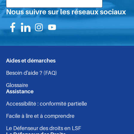
Nous suivre sur les réseaux sociaux
Suivez-
Suivez-
Suivez-
Suivez-
nous
nous
nous
nous
sur
sur
sur
sur
Aides et démarches
Navigation
Facebook
Linkedin
Instagram
Youtube
Besoin d'aide ? (FAQ)
-
Glossaire
pied
Assistance
Accessibilité : conformité partielle
de
Facile à lire et à comprendre
page
Le Défenseur des droits en LSF