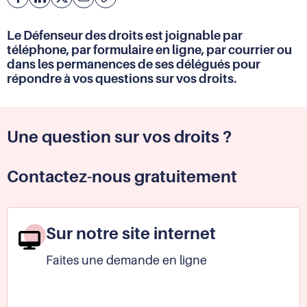
Facebook
Partager
Partager
Courriel
Copier
l'adresse
sur
sur
de
Linkedin
X
Le Défenseur des droits est joignable par
la
téléphone, par formulaire en ligne, par courrier ou
page
dans les permanences de ses délégués pour
(URL)
répondre à vos questions sur vos droits.
dans
le
presse-
papier
Une question sur vos droits ?
Contactez-nous gratuitement
Sur notre site internet
Faites une demande en ligne