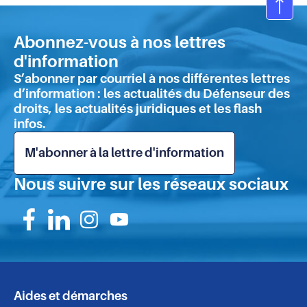
Ret
en
Abonnez-vous à nos lettres
hau
d'information
de
S’abonner par courriel à nos différentes lettres
pa
d’information : les actualités du Défenseur des
droits, les actualités juridiques et les flash
infos.
M'abonner à la lettre d'information
Nous suivre sur les réseaux sociaux
Suivez-
Suivez-
Suivez-
Suivez-
nous
nous
nous
nous
sur
sur
sur
sur
Aides et démarches
Navigation