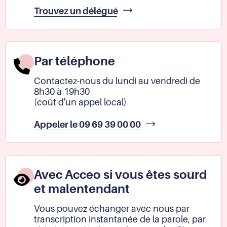
À
Trouvez un délégué
En
rencontrant
un
délégué
Par téléphone
Contactez-nous du lundi au vendredi de
8h30 à 19h30
(coût d'un appel local)
À
Appeler le 09 69 39 00 00
Par
téléphone
Avec Acceo si vous êtes sourd
et malentendant
Vous pouvez échanger avec nous par
transcription instantanée de la parole, par