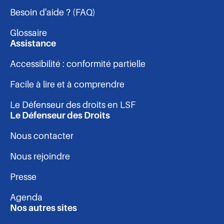
Facebook
Linkedin
Instagram
Youtube
Besoin d'aide ? (FAQ)
-
Glossaire
pied
Assistance
Accessibilité : conformité partielle
de
Facile à lire et à comprendre
page
Le Défenseur des droits en LSF
Le Défenseur des Droits
Nous contacter
Nous rejoindre
Presse
Agenda
Nos autres sites