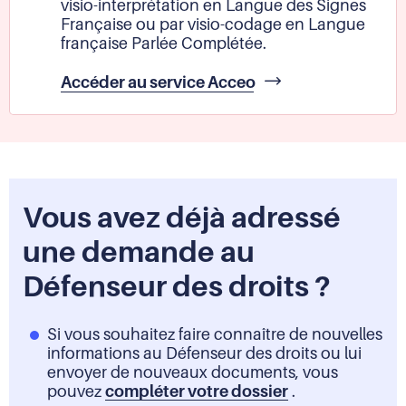
visio-interprétation en Langue des Signes
Française ou par visio-codage en Langue
française Parlée Complétée.
À
Accéder au service Acceo
Avec
Acceo
si
vous
êtes
sourd
Vous avez déjà adressé
et
malentendant
une demande au
Défenseur des droits ?
Si vous souhaitez faire connaître de nouvelles
informations au Défenseur des droits ou lui
envoyer de nouveaux documents, vous
pouvez
compléter votre dossier
.