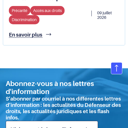
Précarité
Accès aux droits
09 juillet
2026
Discrimination
Accès
En savoir plus
aux
droits
des
personnes
en
situation
Ret
de
en
précarité
Abonnez-vous à nos lettres
hau
:
d'information
de
que
S’abonner par courriel à nos différentes lettres
retenir
pa
d’information : les actualités du Défenseur des
de
droits, les actualités juridiques et les flash
l'enquête
infos.
?