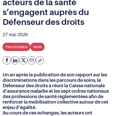
acteurs de la santé
s’engagent auprès du
Défenseur des droits
27 mai 2026
Discrimination
Santé
Facebook
Partager
Partager
Courriel
Copier
l'adresse
sur
sur
de
Linkedin
X
Un an après la publication de son rapport sur les
la
discriminations dans les parcours de soins, le
page
Défenseur des droits a réuni la Caisse nationale
(URL)
d’assurance maladie et les sept ordres nationaux
dans
des professions de santé réglementées afin de
le
renforcer la mobilisation collective autour de cet
presse-
papier
enjeu d’égalité.
Au cours de ces échanges, les acteurs ont