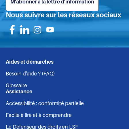
M'abonner à la lettre d'information
Nous suivre sur les réseaux sociaux
Suivez-
Suivez-
Suivez-
Suivez-
nous
nous
nous
nous
sur
sur
sur
sur
Aides et démarches
Navigation
Facebook
Linkedin
Instagram
Youtube
Besoin d'aide ? (FAQ)
-
Glossaire
pied
Assistance
Accessibilité : conformité partielle
de
Facile à lire et à comprendre
page
Le Défenseur des droits en LSF