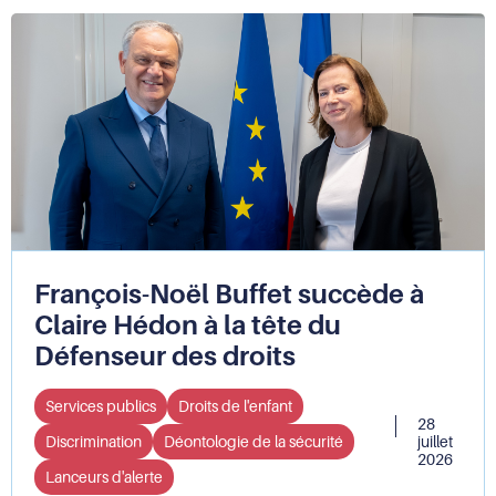
contre
le
racisme,
l’antisémitisme
et
les
discriminations
liées
à
l’origine
(PRADO)
et
François-Noël Buffet succède à
Plan
LGBTI+
Claire Hédon à la tête du
2026-
Défenseur des droits
2029
:
Services publics
le
Droits de l'enfant
28
Défenseur
Discrimination
Déontologie de la sécurité
juillet
des
2026
droits
Lanceurs d'alerte