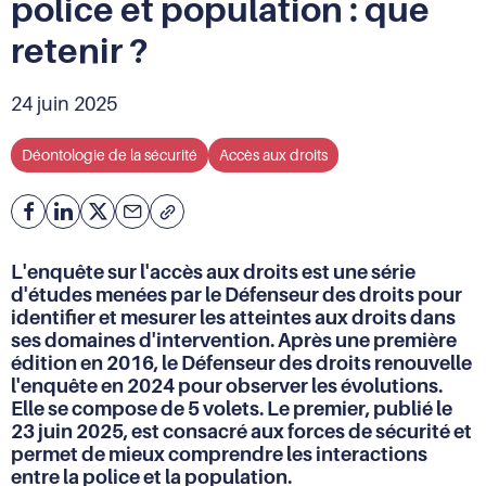
police et population : que
retenir ?
24 juin 2025
Déontologie de la sécurité
Accès aux droits
Facebook
Partager
Partager
Courriel
Copier
l'adresse
sur
sur
de
Linkedin
X
L'enquête sur l'accès aux droits est une série
la
d'études menées par le Défenseur des droits pour
page
identifier et mesurer les atteintes aux droits dans
(URL)
ses domaines d'intervention. Après une première
dans
édition en 2016, le Défenseur des droits renouvelle
le
l'enquête en 2024 pour observer les évolutions.
presse-
papier
Elle se compose de 5 volets. Le premier, publié le
23 juin 2025, est consacré aux forces de sécurité et
permet de mieux comprendre les interactions
entre la police et la population.