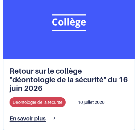
Défenseure
des
droits
constate
des
atteintes
aux
droits
fondamentaux
et
recommande
Retour sur le collège
une
"déontologie de la sécurité" du 16
réforme
juin 2026
du
cadre
juridique
Déontologie de la sécurité
10 juillet 2026
Retour
En savoir plus
sur
le
collège