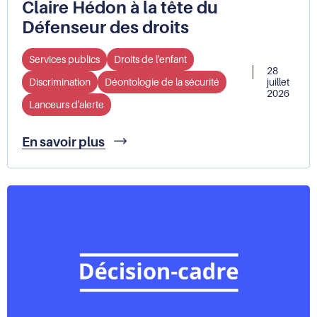
Claire Hédon à la tête du
Défenseur des droits
Services publics
Droits de l'enfant
28
Discrimination
Déontologie de la sécurité
juillet
2026
Lanceurs d'alerte
François-
En savoir plus
Noël
Buffet
succède
à
Claire
Hédon
à
la
tête
du
Défenseur