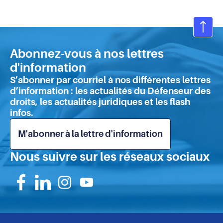
"déontologie
de
la
Ret
sécurité"
en
du
Abonnez-vous à nos lettres
hau
16
d'information
de
juin
S’abonner par courriel à nos différentes lettres
2026
pa
d’information : les actualités du Défenseur des
droits, les actualités juridiques et les flash
infos.
M'abonner à la lettre d'information
Nous suivre sur les réseaux sociaux
Suivez-
Suivez-
Suivez-
Suivez-
nous
nous
nous
nous