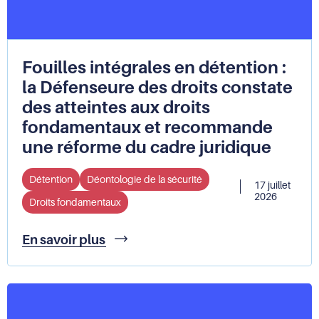
des
droits
Fouilles intégrales en détention :
la Défenseure des droits constate
des atteintes aux droits
fondamentaux et recommande
une réforme du cadre juridique
Détention
Déontologie de la sécurité
17 juillet
2026
Droits fondamentaux
Fouilles
En savoir plus
intégrales
en
détention
:
la