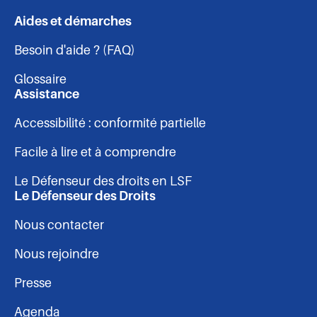
sur
sur
sur
sur
Aides et démarches
Navigation
Facebook
Linkedin
Instagram
Youtube
Besoin d'aide ? (FAQ)
-
Glossaire
pied
Assistance
Accessibilité : conformité partielle
de
Facile à lire et à comprendre
page
Le Défenseur des droits en LSF
Le Défenseur des Droits
Nous contacter
Nous rejoindre
Presse
Agenda