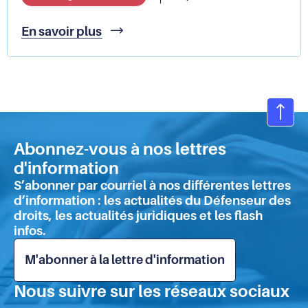
Retour
En savoir plus
sur
le
collège
"déontologie
de
la
Ret
sécurité"
en
du
Abonnez-vous à nos lettres
hau
16
d'information
de
juin
S’abonner par courriel à nos différentes lettres
2026
pa
d’information : les actualités du Défenseur des
droits, les actualités juridiques et les flash
infos.
M'abonner à la lettre d'information
Nous suivre sur les réseaux sociaux