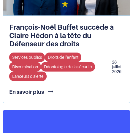
François-Noël Buffet succède à
Claire Hédon à la tête du
Défenseur des droits
Services publics
Droits de l'enfant
28
Discrimination
Déontologie de la sécurité
juillet
2026
Lanceurs d'alerte
François-
En savoir plus
Noël
Buffet
succède
à
Claire
Hédon