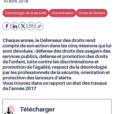
10 avril 2018
Déontologie de la sécurité
Discrimination
Droits de l'enfant
Facebook
Partager
Partager
Courriel
Copier
l'adresse
sur
sur
de
Linkedin
X
Chaque année, le Défenseur des droits rend
la
compte de son action dans les cinq missions qui lui
page
sont dévolues : défense des droits des usagers des
(URL)
services publics, défense et promotion des droits
dans
de l'enfant, lutte contre les discriminations et
le
promotion de l'égalité, respect de la déontologie
presse-
papier
par les professionnels de la sécurité, orientation et
protection des lanceurs d'alerte.
Vous trouvez dans ce rapport un état des travaux
de l'année 2017
Télécharger