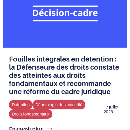
à
la
tête
du
Défenseur
des
droits
Fouilles intégrales en détention :
la Défenseure des droits constate
des atteintes aux droits
fondamentaux et recommande
une réforme du cadre juridique
Détention
Déontologie de la sécurité
17 juillet
2026
Droits fondamentaux
Fouilles
En savoir plus