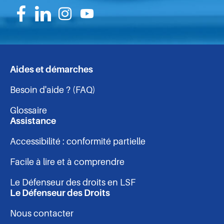
Suivez-
Suivez-
Suivez-
Suivez-
nous
nous
nous
nous
sur
sur
sur
sur
Aides et démarches
Navigation
Facebook
Linkedin
Instagram
Youtube
Besoin d'aide ? (FAQ)
-
Glossaire
pied
Assistance
Accessibilité : conformité partielle
de
Facile à lire et à comprendre
page
Le Défenseur des droits en LSF
Le Défenseur des Droits
Nous contacter