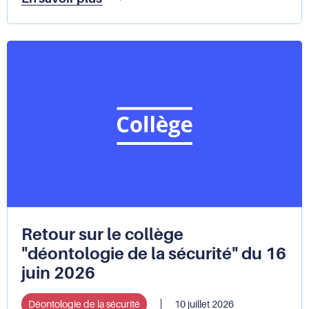
intégrales
en
détention
:
la
Défenseure
des
droits
constate
des
atteintes
aux
droits
fondamentaux
et
recommande
Retour sur le collège
une
"déontologie de la sécurité" du 16
réforme
juin 2026
du
cadre
juridique
Déontologie de la sécurité
10 juillet 2026