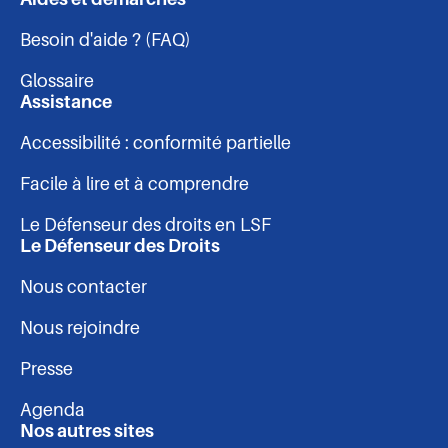
Navigation
Facebook
Linkedin
Instagram
Youtube
Besoin d'aide ? (FAQ)
-
Glossaire
pied
Assistance
Accessibilité : conformité partielle
de
Facile à lire et à comprendre
page
Le Défenseur des droits en LSF
Le Défenseur des Droits
Nous contacter
Nous rejoindre
Presse
Agenda
Nos autres sites