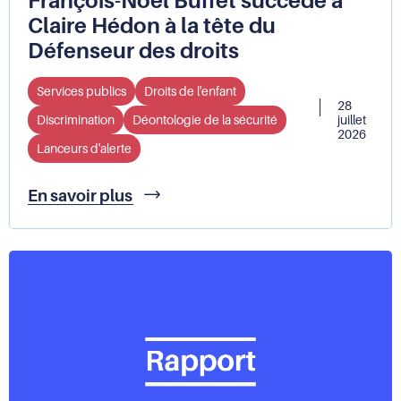
François-Noël Buffet succède à
Claire Hédon à la tête du
Défenseur des droits
Services publics
Droits de l'enfant
28
Discrimination
Déontologie de la sécurité
juillet
2026
Lanceurs d'alerte
François-
En savoir plus
Noël
Buffet
succède
à
Claire
Hédon
à
la
tête
du