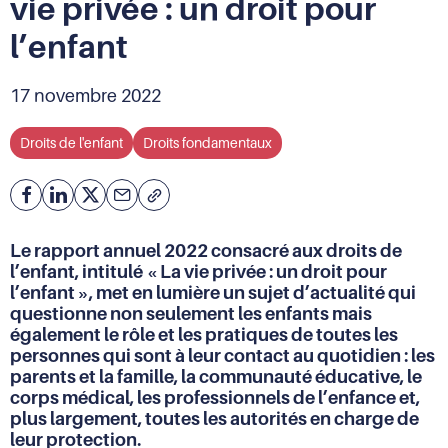
vie privée : un droit pour
l’enfant
17 novembre 2022
Droits de l'enfant
Droits fondamentaux
Facebook
Partager
Partager
Courriel
Copier
l'adresse
sur
sur
de
Linkedin
X
Le rapport annuel 2022 consacré aux droits de
la
l’enfant, intitulé « La vie privée : un droit pour
page
l’enfant », met en lumière un sujet d’actualité qui
(URL)
questionne non seulement les enfants mais
dans
également le rôle et les pratiques de toutes les
le
personnes qui sont à leur contact au quotidien : les
presse-
papier
parents et la famille, la communauté éducative, le
corps médical, les professionnels de l’enfance et,
plus largement, toutes les autorités en charge de
leur protection.