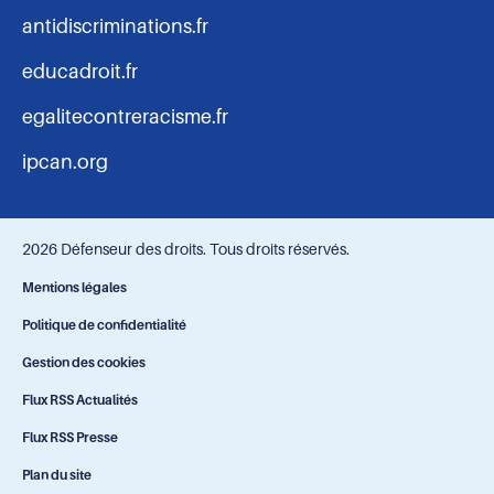
antidiscriminations.fr
educadroit.fr
egalitecontreracisme.fr
ipcan.org
2026 Défenseur des droits. Tous droits réservés.
Navigation
Mentions légales
Politique de confidentialité
-
Gestion des cookies
bas
Flux RSS Actualités
Flux RSS Presse
de
Plan du site