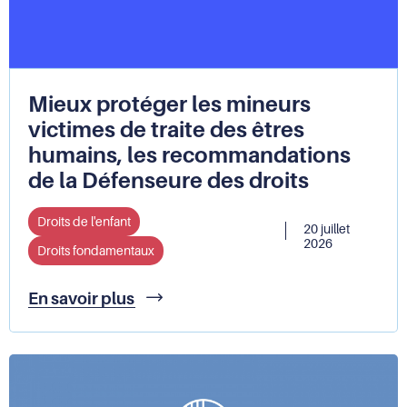
Défenseur
des
droits
Mieux protéger les mineurs
victimes de traite des êtres
humains, les recommandations
de la Défenseure des droits
Droits de l'enfant
20 juillet
2026
Droits fondamentaux
Mieux
En savoir plus
protéger
les
mineurs
victimes
de