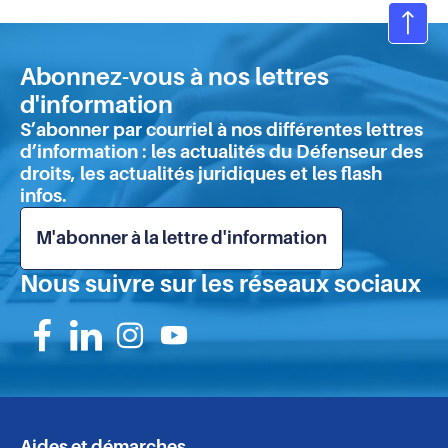
parcours
pour
Ret
les
en
jeunes
Abonnez-vous à nos lettres
hau
?
d'information
de
S’abonner par courriel à nos différentes lettres
pa
d’information : les actualités du Défenseur des
droits, les actualités juridiques et les flash
infos.
M'abonner à la lettre d'information
Nous suivre sur les réseaux sociaux
Suivez-
Suivez-
Suivez-
Suivez-
nous
nous
nous
nous
sur
sur
sur
sur
Aides et démarches