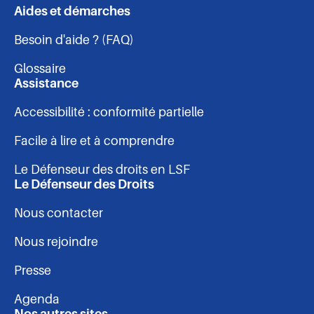
Aides et démarches
Navigation
Facebook
Linkedin
Instagram
Youtube
Besoin d'aide ? (FAQ)
-
Glossaire
pied
Assistance
Accessibilité : conformité partielle
de
Facile à lire et à comprendre
page
Le Défenseur des droits en LSF
Le Défenseur des Droits
Nous contacter
Nous rejoindre
Presse
Agenda
Nos autres sites