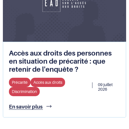
la
les
tête
discriminations
du
Défenseur
des
droits
Accès aux droits des personnes
en situation de précarité : que
retenir de l'enquête ?
Précarité
Accès aux droits
09 juillet
2026
Discrimination
Accès
En savoir plus
aux
droits
des