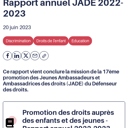
Rapport annuel JADE 2022-
2023
20 juin 2023
Discrimination
Droits de l'enfant
Éducation
Facebook
Partager
Partager
Courriel
Copier
l'adresse
sur
sur
de
Linkedin
X
Ce rapport vient conclure la mission de la 17ème
la
promotion des Jeunes Ambassadeurs et
page
Ambassadrices des droits (JADE) du Défenseur
(URL)
des droits.
dans
le
presse-
papier
Promotion des droits auprès
des enfants et des jeunes -