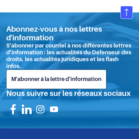
personnes
en
situation
Ret
de
en
précarité
Abonnez-vous à nos lettres
hau
:
d'information
de
que
S’abonner par courriel à nos différentes lettres
retenir
pa
d’information : les actualités du Défenseur des
de
droits, les actualités juridiques et les flash
l'enquête
infos.
?
M'abonner à la lettre d'information
Nous suivre sur les réseaux sociaux
Suivez-
Suivez-
Suivez-
Suivez-
nous
nous
nous
nous
sur
sur
sur
sur