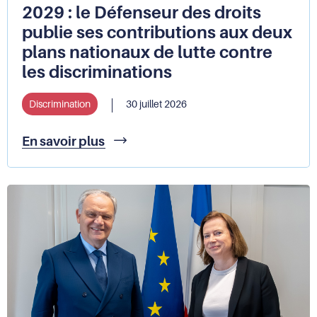
2029 : le Défenseur des droits
publie ses contributions aux deux
plans nationaux de lutte contre
les discriminations
Discrimination
30 juillet 2026
Plan
En savoir plus
de
lutte
contre
le
racisme,
l’antisémitisme
et
les
discriminations
liées
à