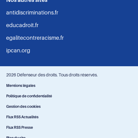
antidiscriminations.fr
educadroit.fr
egalitecontreracisme.fr
ipcan.org
2026 Défenseur des droits. Tous droits réservés.
Navigation
Mentions légales
Politique de confidentialité
-
Gestion des cookies
bas
Flux RSS Actualités
Flux RSS Presse
de
Plan du site