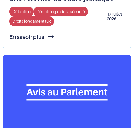
Détention
Déontologie de la sécurité
17 juillet
2026
Droits fondamentaux
Fouilles
En savoir plus
intégrales
en
détention
:
la
Défenseure
des
droits
constate
des
atteintes
aux
droits
fondamentaux
et