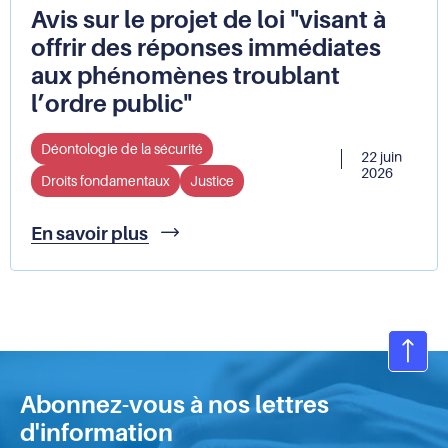
recommande
Avis sur le projet de loi "visant à
une
offrir des réponses immédiates
réforme
aux phénomènes troublant
du
cadre
l’ordre public"
juridique
Déontologie de la sécurité
22 juin
2026
Droits fondamentaux
Justice
Avis
En savoir plus
sur
le
projet
de
loi
"visant
Ret
à
en
offrir
Abonnez-vous à nos lettres
hau
des
d'information
de
réponses