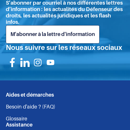
S’abonner par courriel à nos différentes lettres
immédiates
pa
d’information : les actualités du Défenseur des
aux
droits, les actualités juridiques et les flash
phénomènes
infos.
troublant
l’ordre
M'abonner à la lettre d'information
public"
Nous suivre sur les réseaux sociaux
Suivez-
Suivez-
Suivez-
Suivez-
nous
nous
nous
nous
sur
sur
sur
sur
Aides et démarches
Navigation
Facebook
Linkedin
Instagram
Youtube
Besoin d'aide ? (FAQ)
-
Glossaire
pied
Assistance