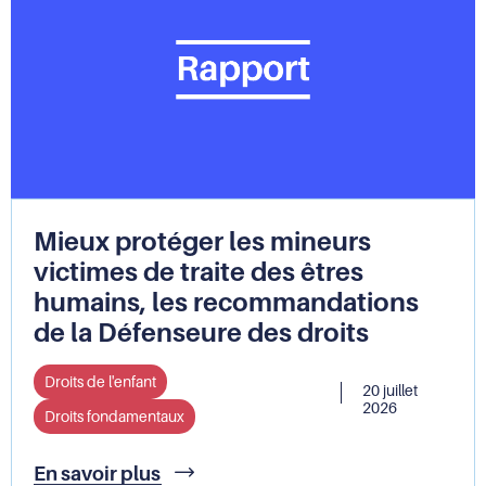
Mieux protéger les mineurs
victimes de traite des êtres
humains, les recommandations
de la Défenseure des droits
Droits de l'enfant
20 juillet
2026
Droits fondamentaux
Mieux
En savoir plus