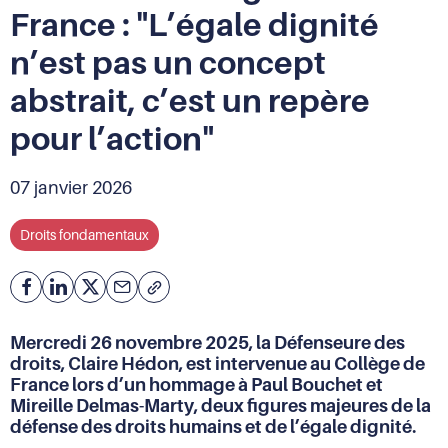
France : "L’égale dignité
n’est pas un concept
abstrait, c’est un repère
pour l’action"
07 janvier 2026
Droits fondamentaux
Facebook
Partager
Partager
Courriel
Copier
l'adresse
sur
sur
de
Linkedin
X
Mercredi 26 novembre 2025, la Défenseure des
la
droits, Claire Hédon, est intervenue au Collège de
page
France lors d’un hommage à Paul Bouchet et
(URL)
Mireille Delmas-Marty, deux figures majeures de la
dans
défense des droits humains et de l’égale dignité.
le