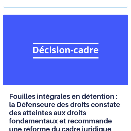
protéger
les
mineurs
victimes
de
traite
des
êtres
humains,
les
recommandations
de
la
Défenseure
des
droits
Fouilles intégrales en détention :
la Défenseure des droits constate
des atteintes aux droits
fondamentaux et recommande
une réforme du cadre juridique