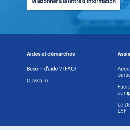
M'abonner à la lettre d'information
des
droits
publie
ses
contributions
aux
deux
plans
nationaux
Aides et démarches
Assi
Navigation
de
lutte
contre
Besoin d'aide ? (FAQ)
Acces
-
les
parti
discriminations
Glossaire
pied
Facile
comp
de
Le Dé
LSF
page