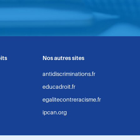
nous
nous
nous
nous
pa
ur
sur
sur
sur
Facebook
Linkedin
Instagram
Youtube
its
Nos autres sites
antidiscriminations.fr
educadroit.fr
egalitecontreracisme.fr
ipcan.org