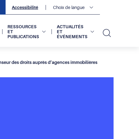
Navigation
Accessibilité
Choix de langue
secondaire
2
sur
2
RESSOURCES
ACTUALITÉS
ET
ET
PUBLICATIONS
ÉVÉNEMENTS
Recherc
fenseur des droits auprès d’agences immobilières