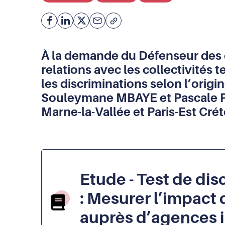
Facebook
Partager
Partager
Courriel
Copier
l'adresse
sur
sur
de
Linkedin
X
À la demande du Défenseur des dr
la
page
relations avec les collectivités t
(URL)
les discriminations selon l’ori
dans
le
Souleymane MBAYE et Pascale PE
presse-
Marne-la-Vallée et Paris-Est Créte
papier
Etude - Test de dis
: Mesurer l’impact 
auprès d’agences 