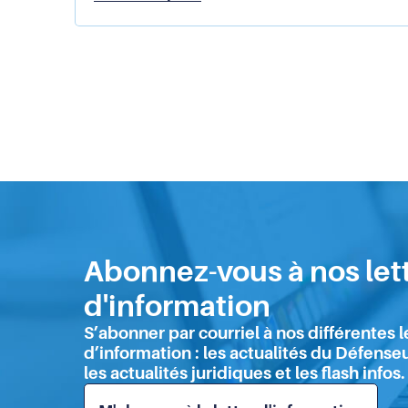
de
lutte
contre
le
racisme,
l’antisémitisme
et
les
discriminations
liées
à
l’origine
(PRADO)
et
Abonnez-vous à nos let
Plan
LGBTI+
d'information
2026-
S’abonner par courriel à nos différentes l
2029
d’information : les actualités du Défenseu
:
les actualités juridiques et les flash infos.
le
Défenseur