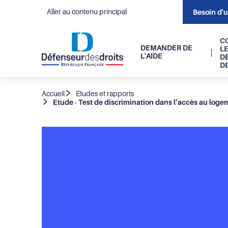
Aller au contenu principal
Besoin d'
Navigati
C
DEMANDER DE
L
L'AIDE
D
principal
D
Fil
Accueil
Études et rapports
Etude - Test de discrimination dans l’accès au logem
d'Ariane