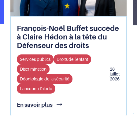
François-Noël Buffet succède
à Claire Hédon à la tête du
Défenseur des droits
Services publics
Droits de l'enfant
Discrimination
28
juillet
Déontologie de la sécurité
2026
Lanceurs d'alerte
François-
En savoir plus
Noël
Buffet
succède
à
Claire