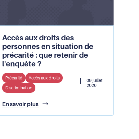
Accès aux droits des
personnes en situation de
précarité : que retenir de
l'enquête ?
Précarité
Accès aux droits
09 juillet
2026
Discrimination
Accès
En savoir plus
aux
droits
des
personnes
en