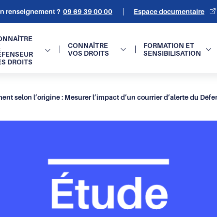
un renseignement ?
09 69 39 00 00
Espace documentaire
on
ONNAÎTRE
CONNAÎTRE
FORMATION ET
E
VOS DROITS
SENSIBILISATION
ÉFENSEUR
e
ES DROITS
ent selon l’origine : Mesurer l’impact d’un courrier d’alerte du Dé