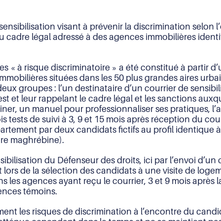
sensibilisation visant à prévenir la discrimination selon 
 du cadre légal adressé à des agences immobilières iden
 « à risque discriminatoire » a été constitué à partir 
immobilières situées dans les 50 plus grandes aires urb
deux groupes : l’un destinataire d’un courrier de sensibi
est et leur rappelant le cadre légal et les sanctions auxq
er, un manuel pour professionnaliser ses pratiques, l’
is tests de suivi à 3, 9 et 15 mois après réception du courr
rtement par deux candidats fictifs au profil identique à
tre maghrébine).
ibilisation du Défenseur des droits, ici par l’envoi d’un 
lors de la sélection des candidats à une visite de logemen
 les agences ayant reçu le courrier, 3 et 9 mois après la
ences témoins.
vement les risques de discrimination à l’encontre du can