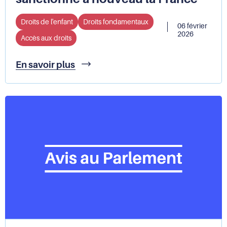
Droits de l'enfant
Droits fondamentaux
06 février
2026
Accès aux droits
Les
En savoir plus
défaillances
dans
l’accueil
et
la
détermination
de
l’âge
de
mineurs
non
accompagnés :
le
Comité
des