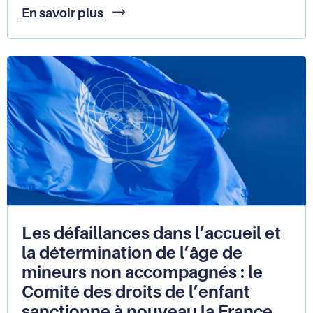
Accès
En savoir plus
aux
droits
des
personnes
en
situation
de
précarité
:
que
retenir
de
l'enquête
?
Les défaillances dans l’accueil et
la détermination de l’âge de
mineurs non accompagnés : le
Comité des droits de l’enfant
sanctionne à nouveau la France