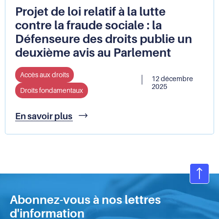
droits
Projet de loi relatif à la lutte
de
contre la fraude sociale : la
l’enfant
Défenseure des droits publie un
sanctionne
à
deuxième avis au Parlement
nouveau
la
Accès aux droits
France
12 décembre
2025
Droits fondamentaux
Projet
En savoir plus
de
loi
relatif
à
la
lutte
Ret
contre
en
la
Abonnez-vous à nos lettres
hau
fraude
d'information
sociale