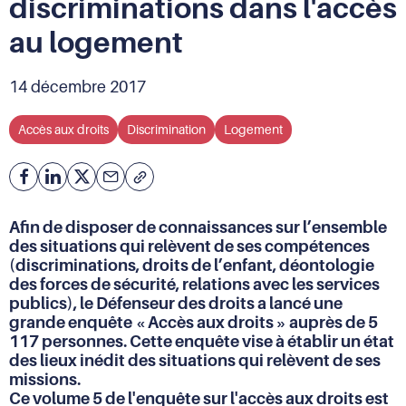
discriminations dans l'accès
au logement
14 décembre 2017
Accès aux droits
Discrimination
Logement
Facebook
Partager
Partager
Courriel
Copier
l'adresse
sur
sur
de
Linkedin
X
Afin de disposer de connaissances sur l’ensemble
la
des situations qui relèvent de ses compétences
page
(discriminations, droits de l’enfant, déontologie
(URL)
des forces de sécurité, relations avec les services
dans
publics), le Défenseur des droits a lancé une
le
grande enquête « Accès aux droits » auprès de 5
presse-
papier
117 personnes. Cette enquête vise à établir un état
des lieux inédit des situations qui relèvent de ses
missions.
Ce volume 5 de l'enquête sur l'accès aux droits est