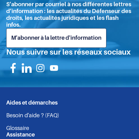
de
S’abonner par courriel à nos différentes lettres
:
pa
d’information : les actualités du Défenseur des
la
droits, les actualités juridiques et les flash
Défenseure
infos.
des
droits
M'abonner à la lettre d'information
publie
un
Nous suivre sur les réseaux sociaux
deuxième
avis
au
Parlement
Suivez-
Suivez-
Suivez-
Suivez-
nous
nous
nous
nous
sur
sur
sur
sur
Aides et démarches
Navigation
Facebook
Linkedin
Instagram
Youtube
Besoin d'aide ? (FAQ)
-
Glossaire
Assistance