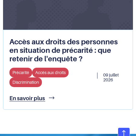
Défenseur
des
droits
Accès aux droits des personnes
en situation de précarité : que
retenir de l'enquête ?
Précarité
Accès aux droits
09 juillet
2026
Discrimination
Accès
En savoir plus
aux
droits
des
personnes
en
situation