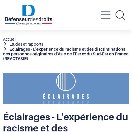
Active
Re
le
Fil
Accueil
Études et rapports
d'Ariane
Éclairages - L'expérience du racisme et des discriminations
menu
des personnes originaires d'Asie de l'Est et du Sud-Est en France
(REACTASIE)
mobil
Éclairages - L'expérience du
racisme et des