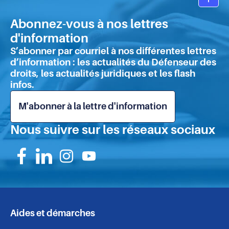
Ret
de
en
précarité
Abonnez-vous à nos lettres
hau
:
d'information
de
que
S’abonner par courriel à nos différentes lettres
retenir
pa
d’information : les actualités du Défenseur des
de
droits, les actualités juridiques et les flash
l'enquête
infos.
?
M'abonner à la lettre d'information
Nous suivre sur les réseaux sociaux
Suivez-
Suivez-
Suivez-
Suivez-
nous
nous
nous
nous
sur
sur
sur
sur
Aides et démarches
Navigation
Facebook
Linkedin
Instagram
Youtube