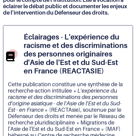
pour le compte de l’institution. Elle a vocation à
presse-
papier
éclairer le débat public et documenter les enjeux
de l’intervention du Défenseur des droits.
Éclairages - L'expérience du
racisme et des discriminations
des personnes originaires
d'Asie de l'Est et du Sud-Est
en France (REACTASIE)
Cette publication constitue une synthèse de la
recherche-action intitulée
« L’expérience du
racisme et des discriminations des personnes
d’origine asiatique - de l’Asie de l’Est et du Sud-
Est - en France »
(REACTAsie), soutenue par le
Défenseur des droits et menée par le Réseau de
recherche pluridisciplinaire « Migrations de
l’Asie de l’Est et du Sud-Est en France » (MAF)
hébergé au Centre de recherche médecine,