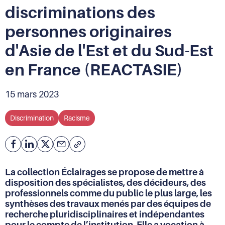
discriminations des
personnes originaires
d'Asie de l'Est et du Sud-Est
en France (REACTASIE)
15 mars 2023
Discrimination
Racisme
Facebook
Partager
Partager
Courriel
Copier
l'adresse
sur
sur
de
Linkedin
X
La collection Éclairages se propose de mettre à
la
disposition des spécialistes, des décideurs, des
page
professionnels comme du public le plus large, les
(URL)
synthèses des travaux menés par des équipes de
dans
recherche pluridisciplinaires et indépendantes
le