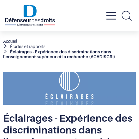
Active
Re
le
Fil
Accueil
Études et rapports
d'Ariane
Éclairages - Expérience des discriminations dans
menu
l’enseignement supérieur et la recherche (ACADISCRI)
mobil
Éclairages - Expérience des
discriminations dans