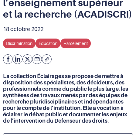
l’enseignement supérieur
et la recherche (ACADISCRI)
18 octobre 2022
Discrimination
Éducation
Harcèlement
Facebook
Partager
Partager
Courriel
Copier
l'adresse
sur
sur
de
Linkedin
X
La collection Éclairages se propose de mettre à
la
disposition des spécialistes, des décideurs, des
page
professionnels comme du public le plus large, les
(URL)
synthèses des travaux menés par des équipes de
dans
recherche pluridisciplinaires et indépendantes
le
pour le compte de l’institution. Elle a vocation à
presse-
papier
éclairer le débat public et documenter les enjeux
de l’intervention du Défenseur des droits.