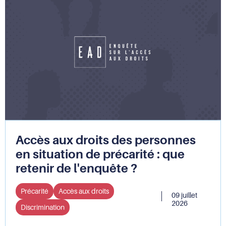
plans
à
nationaux
Claire
de
Hédon
lutte
à
contre
la
les
tête
discriminations
du
Défenseur
des
droits
Accès aux droits des personnes
en situation de précarité : que
retenir de l'enquête ?
Précarité
Accès aux droits
09 juillet
2026
Discrimination