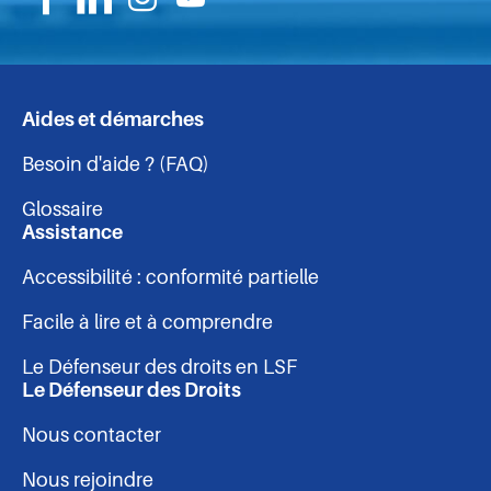
Suivez-
Suivez-
Suivez-
Suivez-
nous
nous
nous
nous
sur
sur
sur
sur
Aides et démarches
Navigation
Facebook
Linkedin
Instagram
Youtube
Besoin d'aide ? (FAQ)
-
Glossaire
pied
Assistance
Accessibilité : conformité partielle
de
Facile à lire et à comprendre
page
Le Défenseur des droits en LSF
Le Défenseur des Droits
Nous contacter
Nous rejoindre