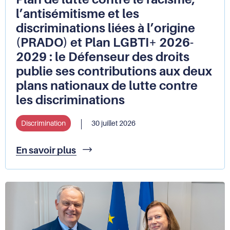
l’antisémitisme et les
discriminations liées à l’origine
(PRADO) et Plan LGBTI+ 2026-
2029 : le Défenseur des droits
publie ses contributions aux deux
plans nationaux de lutte contre
les discriminations
Discrimination
30 juillet 2026
Plan
En savoir plus
de
lutte
contre
le
racisme,
l’antisémitisme
et