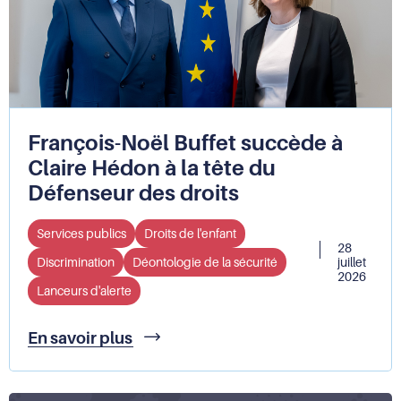
les
discriminations
liées
à
l’origine
(PRADO)
et
François-Noël Buffet succède à
Plan
LGBTI+
Claire Hédon à la tête du
2026-
Défenseur des droits
2029
:
Services publics
le
Droits de l'enfant
28
Défenseur
Discrimination
Déontologie de la sécurité
juillet
des
2026
droits
Lanceurs d'alerte
publie
ses
François-
En savoir plus
contributions
Noël
aux
Buffet
deux
succède