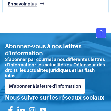
Accès
En savoir plus
aux
droits
des
personnes
en
situation
Ret
de
en
précarité
Abonnez-vous à nos lettres
hau
:
d'information
de
que
S’abonner par courriel à nos différentes lettres
retenir
pa
d’information : les actualités du Défenseur des
de
droits, les actualités juridiques et les flash
l'enquête
infos.
?
M'abonner à la lettre d'information
Nous suivre sur les réseaux sociaux