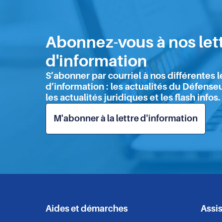
à
l’origine
(PRADO)
et
Abonnez-vous à nos let
Plan
LGBTI+
d'information
2026-
S’abonner par courriel à nos différentes l
2029
d’information : les actualités du Défenseu
:
les actualités juridiques et les flash infos.
le
Défenseur
M'abonner à la lettre d'information
des
droits
publie
ses
contributions
aux
deux
plans
nationaux
Aides et démarches
Assi
Navigation
de