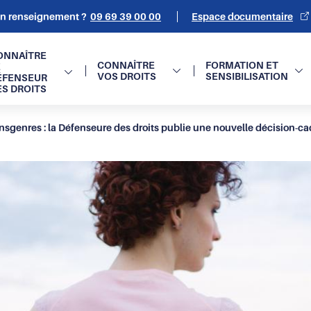
un renseignement ?
09 69 39 00 00
Espace documentaire
on
ONNAÎTRE
CONNAÎTRE
FORMATION ET
E
VOS DROITS
SENSIBILISATION
ÉFENSEUR
e
ES DROITS
nsgenres : la Défenseure des droits publie une nouvelle décision-ca