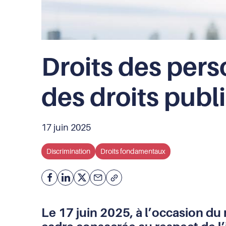
Droits des pers
des droits publ
17 juin 2025
Discrimination
Droits fondamentaux
Facebook
Partager
Partager
Courriel
Copier
l'adresse
sur
sur
de
Linkedin
X
Le 17 juin 2025, à l’occasion du
la
page