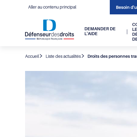
Aller au contenu principal
Besoin d'
Navigati
C
DEMANDER DE
L
L'AIDE
D
principal
D
Fil
Accueil
Liste des actualités
Droits des personnes tra
d'Ariane