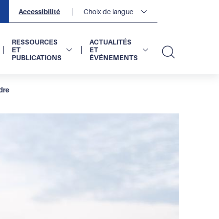
Navigation
Accessibilité
Choix de langue
secondaire
2
sur
2
RESSOURCES
ACTUALITÉS
ET
ET
PUBLICATIONS
ÉVÉNEMENTS
Recherc
dre