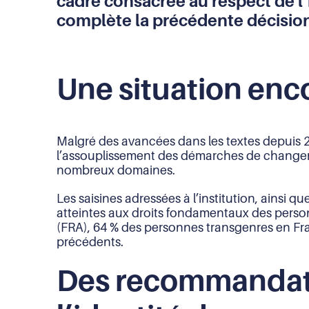
cadre consacrée au respect de l
(URL)
complète la précédente décisio
dans
le
presse-
papier
Une situation enc
Malgré des avancées dans les textes depuis 20
l’assouplissement des démarches de changemen
nombreux domaines.
Les saisines adressées à l’institution, ainsi
atteintes aux droits fondamentaux des pers
(FRA), 64 % des personnes transgenres en Fran
précédents.
Des recommandati