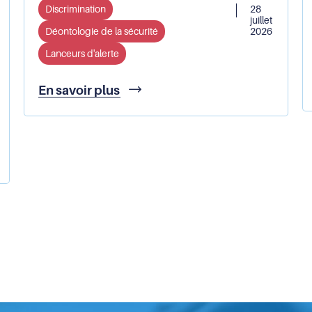
Discrimination
28
juillet
Déontologie de la sécurité
2026
Lanceurs d'alerte
François-
En savoir plus
Noël
Buffet
succède
à
Claire
Hédon
à
la
tête
du
Défenseur
des
droits