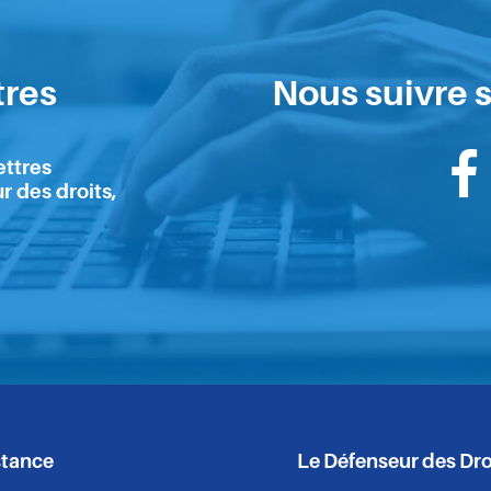
tres
Nous suivre s
ettres
S
r des droits,
s
stance
Le Défenseur des Dro