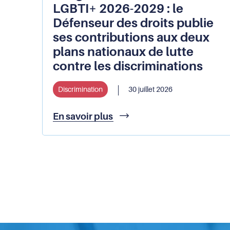
LGBTI+ 2026-2029 : le
Défenseur des droits publie
ses contributions aux deux
plans nationaux de lutte
contre les discriminations
Discrimination
30 juillet 2026
Plan
En savoir plus
de
lutte
contre
le
racisme,
l’antisémitisme
et
les
discriminations
liées