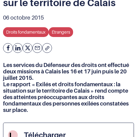
sur le territoire de Calais
06 octobre 2015
Droits fondamentaux
Étrangers
Facebook
Partager
Partager
Courriel
Copier
l'adresse
sur
sur
de
Linkedin
X
Les services du Défenseur des droits ont effectué
la
deux missions à Calais les 16 et 17 juin puis le 20
page
juillet 2015.
(URL)
Le rapport « Exilés et droits fondamentaux : la
dans
situation sur le territoire de Calais » rend compte
le
des atteintes préoccupantes aux droits
presse-
papier
fondamentaux des personnes exilées constatées
sur place.
Télécharger