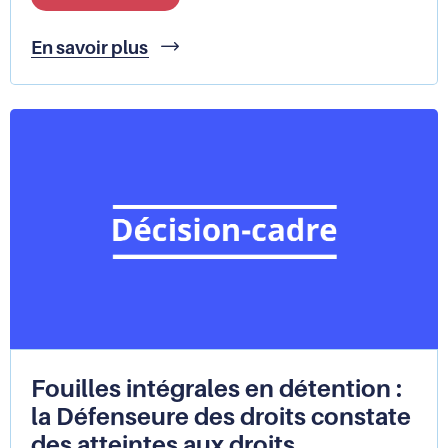
Mieux
En savoir plus
protéger
les
mineurs
victimes
de
traite
des
êtres
humains,
les
recommandations
de
la
Défenseure
des
droits
Fouilles intégrales en détention :
la Défenseure des droits constate
des atteintes aux droits