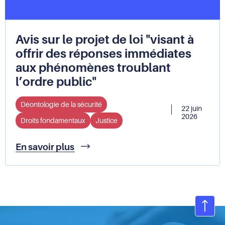
droits
fondamentaux
et
recommande
Avis sur le projet de loi "visant à
une
offrir des réponses immédiates
réforme
aux phénomènes troublant
du
cadre
l’ordre public"
juridique
Déontologie de la sécurité
22 juin
2026
Droits fondamentaux
Justice
Avis
En savoir plus
sur
le
projet
de
loi
"visant
Ret
à