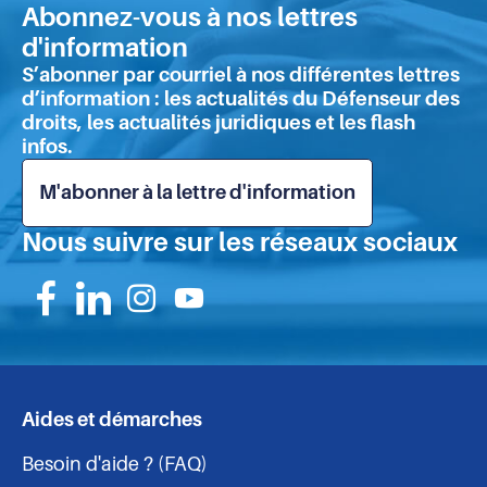
en
offrir
Abonnez-vous à nos lettres
hau
des
d'information
de
réponses
S’abonner par courriel à nos différentes lettres
immédiates
pa
d’information : les actualités du Défenseur des
aux
droits, les actualités juridiques et les flash
phénomènes
infos.
troublant
l’ordre
M'abonner à la lettre d'information
public"
Nous suivre sur les réseaux sociaux
Suivez-
Suivez-
Suivez-
Suivez-
nous
nous
nous
nous
sur
sur
sur
sur
Aides et démarches
Navigation
Facebook
Linkedin
Instagram
Youtube
Besoin d'aide ? (FAQ)