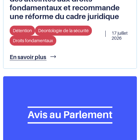
fondamentaux et recommande
une réforme du cadre juridique
Détention
Déontologie de la sécurité
17 juillet
2026
Droits fondamentaux
Fouilles
En savoir plus
intégrales
en
détention
:
la
Défenseure
des
droits
constate
des
atteintes
aux