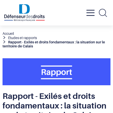
Active
Re
le
Fil
Accueil
Études et rapports
d'Ariane
Rapport - Exilés et droits fondamentaux : la situation sur le
menu
territoire de Calais
mobil
Rapport - Exilés et droits
fondamentaux : la situation