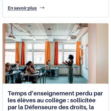
Enquête
En savoir plus
sur
l’accès
aux
droits
sur
les
atteintes
aux
droits
des
enfants
perçues
par
les
parents
:
Temps d’enseignement perdu par
que
les élèves au collège : sollicitée
retenir
par la Défenseure des droits, la
?