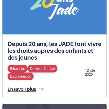
Depuis 20 ans, les JADE font vivre
les droits auprès des enfants et
des jeunes
Éducation
Droits de l'enfant
12 juin
2026
Discrimination
Depuis
En savoir plus
20
ans,
les