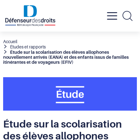
Active
Re
le
Fil
Accueil
Études et rapports
d'Ariane
Étude sur la scolarisation des élèves allophones
menu
nouvellement arrivés (EANA) et des enfants issus de familles
itinérantes et de voyageurs (EFIV)
mobil
Étude sur la scolarisation
des élèves allophones