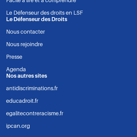
Facile à lire et à comprendre
page
Le Défenseur des droits en LSF
Le Défenseur des Droits
Nous contacter
Nous rejoindre
Presse
Agenda
Nos autres sites
antidiscriminations.fr
educadroit.fr
egalitecontreracisme.fr
ipcan.org