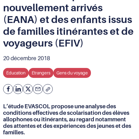
nouvellement arrivés
(EANA) et des enfants issus
de familles itinérantes et de
voyageurs (EFIV)
20 décembre 2018
Éducation
Étrangers
Gens du voyage
Facebook
Partager
Partager
Courriel
Copier
l'adresse
sur
sur
de
Linkedin
X
L’étude EVASCOL propose une analyse des
la
conditions effectives de scolarisation des élèves
page
allophones ou itinérants, au regard notamment
(URL)
des attentes et des expériences des jeunes et des
dans
familles.
le