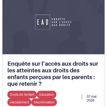
JADE
font
vivre
les
droits
auprès
des
enfants
et
des
jeunes
Enquête sur l’accès aux droits sur
les atteintes aux droits des
enfants perçues par les parents :
que retenir ?
Droits de l'enfant
Éducation
07 mai
2026
Harcèlement
Discrimination