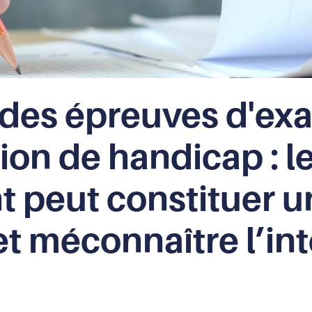
es épreuves d'exa
ion de handicap : l
peut constituer u
et méconnaître l’in