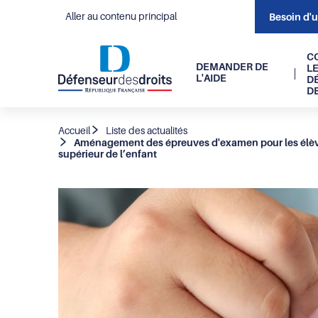
Aller au contenu principal
Besoin d'
Navigati
C
DEMANDER DE
L
L'AIDE
D
principal
D
Fil
Accueil
Liste des actualités
Aménagement des épreuves d'examen pour les élèves 
d'Ariane
supérieur de l’enfant