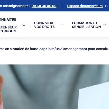
un renseignement ?
09 69 39 00 00
Espace documentaire
on
ONNAÎTRE
CONNAÎTRE
FORMATION ET
E
VOS DROITS
SENSIBILISATION
ÉFENSEUR
e
ES DROITS
en situation de handicap : le refus d'aménagement peut constituer