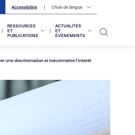
Navigation
Accessibilité
Choix de langue
secondaire
2
sur
2
RESSOURCES
ACTUALITÉS
ET
ET
PUBLICATIONS
ÉVÉNEMENTS
Recherc
 une discrimination et méconnaître l’intérêt