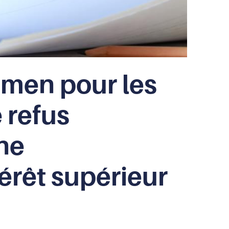
men pour les
e refus
ne
térêt supérieur