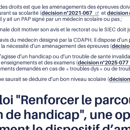
 des droits est que les aménagements des épreuves doiv
ant sa scolarité (
décision n°2021-067
et
décision
’il y ait un PAP signé par un médecin scolaire ou pas ;
le doit motiver son avis et le rectorat ou le SIEC doit j
l’avis du médecin désigné par la CDAPH. Il dispose d’un
e la nécessité d’un aménagement des épreuves (
décisi
s’agisse d’un handicap ou d’un trouble de santé invalida
 enseignements et des examens (
décision n°2025-077
ents demandés en cas de « troubles dys » ou de trouble
saurait se déduire d’un bon niveau scolaire (
décisio
loi "Renforcer le parco
on de handicap", une o
ment le dispositif d