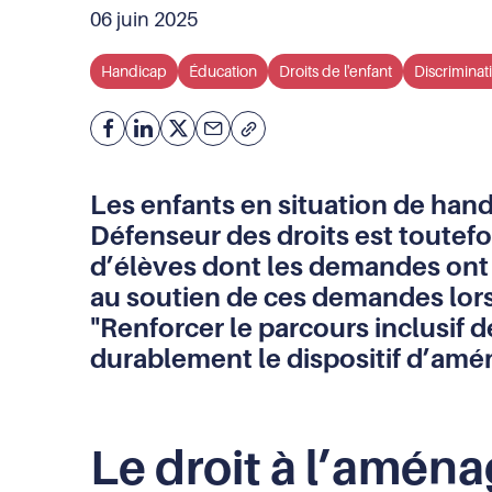
06 juin 2025
Handicap
Éducation
Droits de l'enfant
Discriminat
Facebook
Partager
Partager
Courriel
Copier
l'adresse
sur
sur
de
Linkedin
X
Les enfants en situation de ha
la
page
Défenseur des droits est toutefo
(URL)
d’élèves dont les demandes ont é
dans
le
au soutien de ces demandes lors 
presse-
"Renforcer le parcours inclusif 
papier
durablement le dispositif d’a
Le droit à l’amén