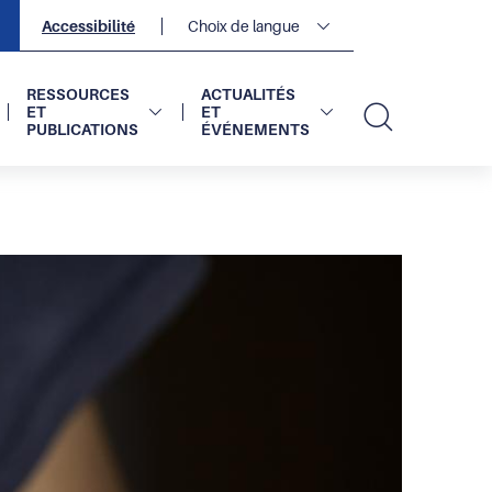
Navigation
Accessibilité
Choix de langue
secondaire
2
sur
2
RESSOURCES
ACTUALITÉS
ET
ET
PUBLICATIONS
ÉVÉNEMENTS
Recherc