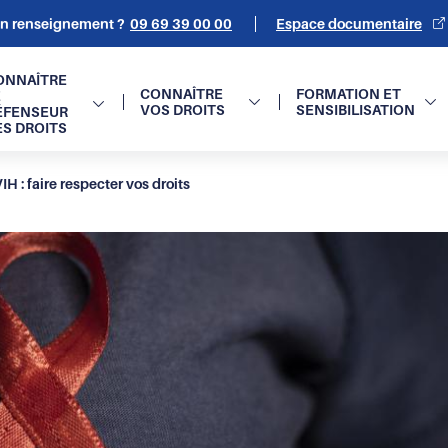
un renseignement ?
09 69 39 00 00
Espace documentaire
on
ONNAÎTRE
CONNAÎTRE
FORMATION ET
E
VOS DROITS
SENSIBILISATION
ÉFENSEUR
e
ES DROITS
H : faire respecter vos droits