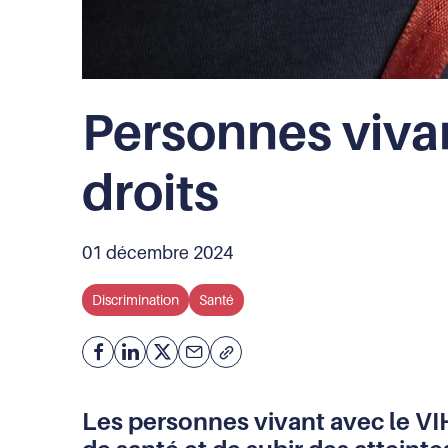
Personnes vivan
droits
01 décembre 2024
Discrimination
Santé
Facebook
Partager
Partager
Courriel
Copier
l'adresse
sur
sur
de
Linkedin
X
Les personnes vivant avec le VIH
la
page