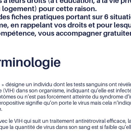
 à leurs droits (à l’éducation, à la vie pr
u logement) pour cette raison.
es fiches pratiques portant sur 6 situat
, en rappelant vos droits et pour lesque
compétence, vous accompagner gratuite
rminologie
» désigne un individu dont les tests sanguins ont révél
VIH) dans son organisme, indiquant qu’elle est infectée
tômes ou n’est pas forcément atteinte du syndrome d
opositive signifie qu’on porte le virus mais cela n’indi
e.
 le VIH qui suit un traitement antirétroviral efficace, l
 que la quantité de virus dans son sang est si faible qu’e