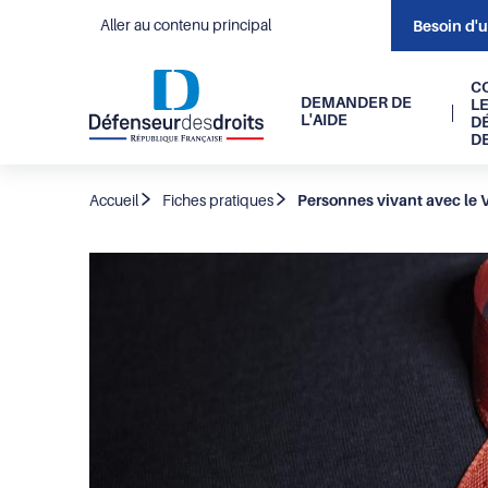
Aller au contenu principal
Besoin d'
Navigati
C
DEMANDER DE
L
L'AIDE
D
principal
D
Fil
Accueil
Fiches pratiques
Personnes vivant avec le VI
d'Ariane