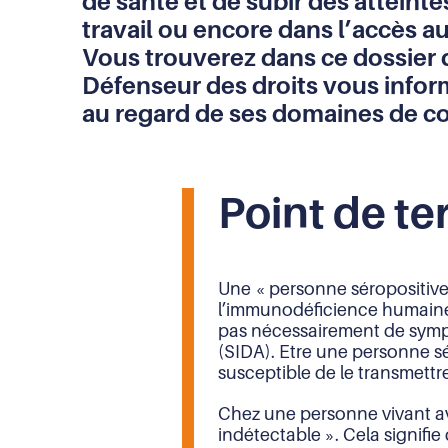
de santé et de subir des atteintes
(URL)
travail ou encore dans l’accès a
dans
le
Vous trouverez dans ce dossier d
presse-
Défenseur des droits vous informe
papier
au regard de ses domaines de 
Point de te
Une « personne séropositive 
l’immunodéficience humaine (
pas nécessairement de symp
(SIDA). Etre une personne sér
susceptible de le transmettr
Chez une personne vivant avec
indétectable ». Cela signifie