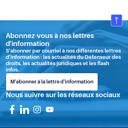
Ret
en
Abonnez-vous à nos lettres
hau
d'information
de
S’abonner par courriel à nos différentes lettres
pa
d’information : les actualités du Défenseur des
droits, les actualités juridiques et les flash
infos.
M'abonner à la lettre d'information
Nous suivre sur les réseaux sociaux
Suivez-
Suivez-
Suivez-
Suivez-
nous
nous
nous
nous