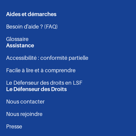
sur
sur
sur
sur
Aides et démarches
Navigation
Facebook
Linkedin
Instagram
Youtube
Besoin d'aide ? (FAQ)
-
Glossaire
pied
Assistance
Accessibilité : conformité partielle
de
Facile à lire et à comprendre
page
Le Défenseur des droits en LSF
Le Défenseur des Droits
Nous contacter
Nous rejoindre
Presse