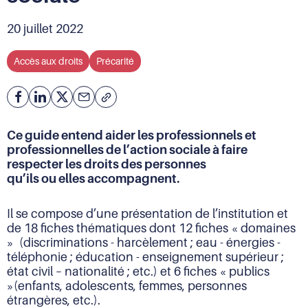
20 juillet 2022
Accès aux droits
Précarité
Facebook
Partager
Partager
Courriel
Copier
l'adresse
sur
sur
de
Linkedin
X
Ce guide entend aider les professionnels et
la
professionnelles de l’action sociale à faire
page
respecter les droits des personnes
(URL)
qu’ils ou elles accompagnent.
dans
le
presse-
Il se compose d’une présentation de l’institution et
papier
de 18 fiches thématiques dont 12 fiches « domaines
» (discriminations - harcèlement ; eau - énergies -
téléphonie ; éducation - enseignement supérieur ;
état civil – nationalité ; etc.) et 6 fiches « publics
»(enfants, adolescents, femmes, personnes
étrangères, etc.).