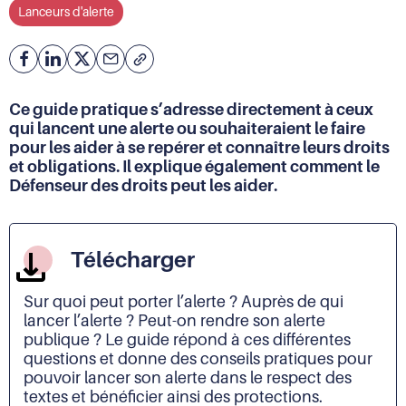
Lanceurs d'alerte
Facebook
Partager
Partager
Courriel
Copier
l'adresse
sur
sur
de
Linkedin
X
Ce guide pratique s’adresse directement à ceux
la
qui lancent une alerte ou souhaiteraient le faire
page
pour les aider à se repérer et connaître leurs droits
(URL)
et obligations. Il explique également comment le
dans
Défenseur des droits peut les aider.
le
presse-
papier
Télécharger
Sur quoi peut porter l’alerte ? Auprès de qui
lancer l’alerte ? Peut-on rendre son alerte
publique ? Le guide répond à ces différentes
questions et donne des conseils pratiques pour
pouvoir lancer son alerte dans le respect des
textes et bénéficier ainsi des protections.