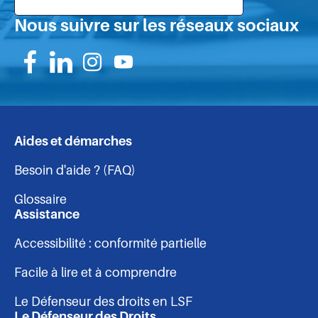
Nous suivre sur les réseaux sociaux
Suivez-
Suivez-
Suivez-
Suivez-
nous
nous
nous
nous
sur
sur
sur
sur
Aides et démarches
Navigation
Facebook
Linkedin
Instagram
Youtube
Besoin d'aide ? (FAQ)
-
Glossaire
pied
Assistance
Accessibilité : conformité partielle
de
Facile à lire et à comprendre
page
Le Défenseur des droits en LSF
Le Défenseur des Droits