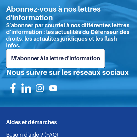
en
Abonnez-vous à nos lettres
hau
d'information
de
S’abonner par courriel à nos différentes lettres
pa
d’information : les actualités du Défenseur des
droits, les actualités juridiques et les flash
infos.
M'abonner à la lettre d'information
Nous suivre sur les réseaux sociaux
Suivez-
Suivez-
Suivez-
Suivez-
nous
nous
nous
nous
sur
sur
sur
sur
Aides et démarches
Navigation
Facebook
Linkedin
Instagram
Youtube
Besoin d'aide ? (FAQ)