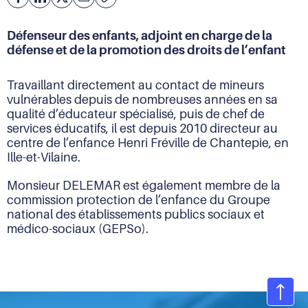
Facebook
Partager
Partager
Courriel
Copier
l'adresse
sur
sur
de
Linkedin
X
Défenseur des enfants, adjoint en charge de la
la
défense et de la promotion des droits de l’enfant
page
(URL)
dans
Travaillant directement au contact de mineurs
le
vulnérables depuis de nombreuses années en sa
presse-
qualité d’éducateur spécialisé, puis de chef de
papier
services éducatifs, il est depuis 2010 directeur au
centre de l’enfance Henri Fréville de Chantepie, en
Ille-et-Vilaine.
Monsieur DELEMAR est également membre de la
commission protection de l’enfance du Groupe
national des établissements publics sociaux et
médico-sociaux (GEPSo).
Ret