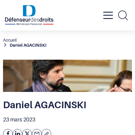
Active
Re
le
Fil
Accueil
Daniel AGACINSKI
d'Ariane
menu
mobil
Daniel AGACINSKI
23 mars 2023