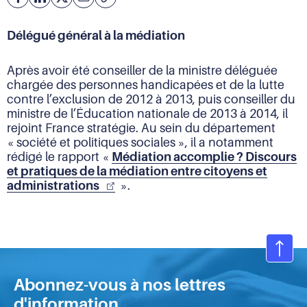
Facebook
Partager
Partager
Courriel
Copier
l'adresse
sur
sur
de
Linkedin
X
Délégué général à la médiation
la
page
(URL)
Après avoir été conseiller de la ministre déléguée
dans
chargée des personnes handicapées et de la lutte
le
contre l’exclusion de 2012 à 2013, puis conseiller du
presse-
ministre de l’Éducation nationale de 2013 à 2014, il
papier
rejoint France stratégie. Au sein du département
« société et politiques sociales », il a notamment
rédigé le rapport «
Médiation accomplie ? Discours
et pratiques de la médiation entre citoyens et
administrations
».
Ret
en
Abonnez-vous à nos lettres
hau
d'information