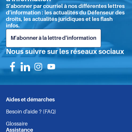
de
S’abonner par courriel à nos différentes lettres
pa
d’information : les actualités du Défenseur des
droits, les actualités juridiques et les flash
infos.
M'abonner à la lettre d'information
Nous suivre sur les réseaux sociaux
Suivez-
Suivez-
Suivez-
Suivez-
nous
nous
nous
nous
sur
sur
sur
sur
Aides et démarches
Navigation
Facebook
Linkedin
Instagram
Youtube
Besoin d'aide ? (FAQ)
-
Glossaire
Assistance