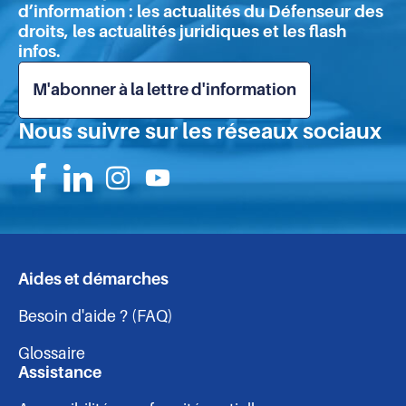
pa
d’information : les actualités du Défenseur des
droits, les actualités juridiques et les flash
infos.
M'abonner à la lettre d'information
Nous suivre sur les réseaux sociaux
Suivez-
Suivez-
Suivez-
Suivez-
nous
nous
nous
nous
sur
sur
sur
sur
Aides et démarches
Navigation
Facebook
Linkedin
Instagram
Youtube
Besoin d'aide ? (FAQ)
-
Glossaire
pied
Assistance