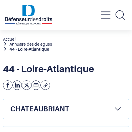
Active
Re
le
Fil
Accueil
Annuaire des délégués
d'Ariane
44 - Loire-Atlantique
menu
mobil
44 - Loire-Atlantique
Facebook
Partager
Partager
Courriel
Copier
l'adresse
sur
sur
de
Linkedin
X
la
CHATEAUBRIANT
page
(URL)
dans
le