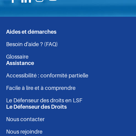
Suivez-
Suivez-
Suivez-
Suivez-
nous
nous
nous
nous
sur
sur
sur
sur
Aides et démarches
Navigation
Facebook
Linkedin
Instagram
Youtube
Besoin d'aide ? (FAQ)
-
Glossaire
pied
Assistance
Accessibilité : conformité partielle
de
Facile à lire et à comprendre
page
Le Défenseur des droits en LSF
Le Défenseur des Droits
Nous contacter
Nous rejoindre