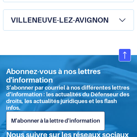
VILLENEUVE-LEZ-AVIGNON
Ret
en
Abonnez-vous à nos lettres
hau
d'information
de
S’abonner par courriel à nos différentes lettres
pa
d’information : les actualités du Défenseur des
droits, les actualités juridiques et les flash
infos.
M'abonner à la lettre d'information
Nous suivre sur les réseaux sociaux