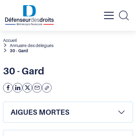
Active
Re
le
Fil
Accueil
Annuaire des délégués
d'Ariane
30 - Gard
menu
mobil
30 - Gard
Facebook
Partager
Partager
Courriel
Copier
l'adresse
sur
sur
de
Linkedin
X
la
AIGUES MORTES
page
(URL)
dans
le