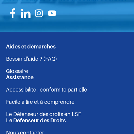
Suivez-
Suivez-
Suivez-
Suivez-
nous
nous
nous
nous
sur
sur
sur
sur
Aides et démarches
Navigation
Facebook
Linkedin
Instagram
Youtube
Besoin d'aide ? (FAQ)
-
Glossaire
pied
Assistance
Accessibilité : conformité partielle
de
Facile à lire et à comprendre
page
Le Défenseur des droits en LSF
Le Défenseur des Droits
Nous contacter