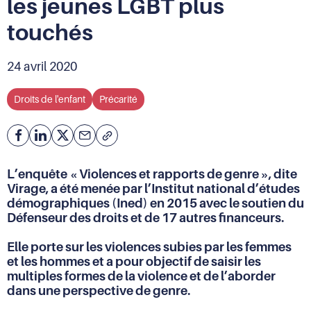
les jeunes LGBT plus
touchés
24 avril 2020
Droits de l'enfant
Précarité
Facebook
Partager
Partager
Courriel
Copier
l'adresse
sur
sur
de
Linkedin
X
L’enquête « Violences et rapports de genre », dite
la
Virage, a été menée par l’Institut national d’études
page
démographiques (Ined) en 2015 avec le soutien du
(URL)
Défenseur des droits et de 17 autres financeurs.
dans
le
Elle porte sur les violences subies par les femmes
presse-
papier
et les hommes et a pour objectif de saisir les
multiples formes de la violence et de l’aborder
dans une perspective de genre.