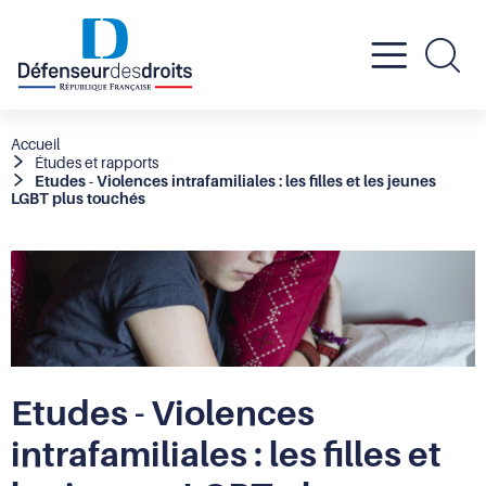
Active
Re
le
Fil
Accueil
Études et rapports
d'Ariane
Etudes - Violences intrafamiliales : les filles et les jeunes
menu
LGBT plus touchés
mobil
Etudes - Violences
intrafamiliales : les filles et