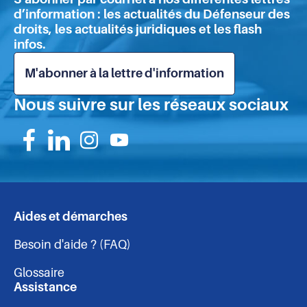
pa
d’information : les actualités du Défenseur des
droits, les actualités juridiques et les flash
infos.
M'abonner à la lettre d'information
Nous suivre sur les réseaux sociaux
Suivez-
Suivez-
Suivez-
Suivez-
nous
nous
nous
nous
sur
sur
sur
sur
Aides et démarches
Navigation
Facebook
Linkedin
Instagram
Youtube
Besoin d'aide ? (FAQ)
-
Glossaire
pied
Assistance