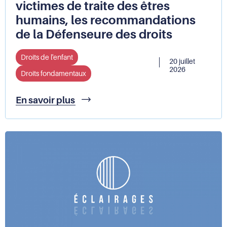
victimes de traite des êtres
humains, les recommandations
de la Défenseure des droits
Droits de l'enfant
20 juillet
2026
Droits fondamentaux
Mieux
En savoir plus
protéger
les
mineurs
victimes
de
traite
des
êtres
humains,
les
recommandations
de