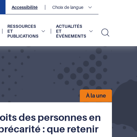
Navigation
Accessibilité
Choix de langue
secondaire
2
sur
2
RESSOURCES
ACTUALITÉS
ET
ET
PUBLICATIONS
ÉVÉNEMENTS
Recherc
À la une
oits des personnes en
précarité : que retenir