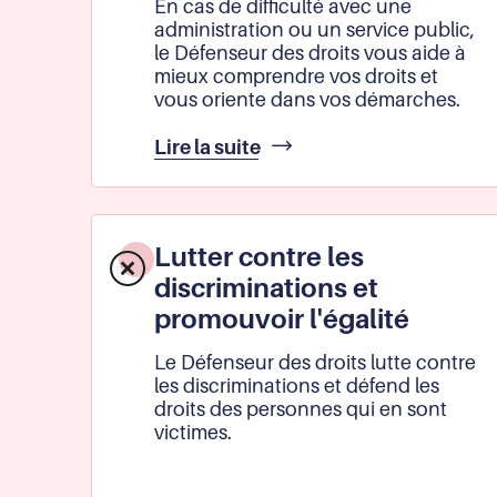
En cas de difficulté avec une
administration ou un service public,
le Défenseur des droits vous aide à
mieux comprendre vos droits et
vous oriente dans vos démarches.
Défendre
Lire la suite
les
droits
des
usagers
Lutter contre les
des
discriminations et
services
publics
promouvoir l'égalité
Le Défenseur des droits lutte contre
les discriminations et défend les
droits des personnes qui en sont
victimes.