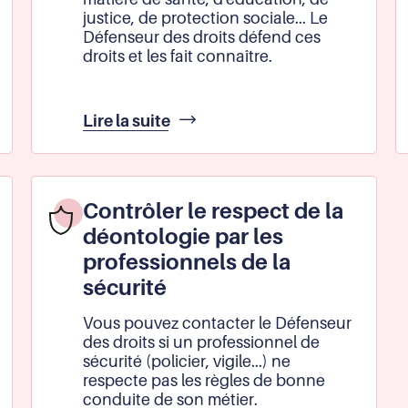
justice, de protection sociale... Le
Défenseur des droits défend ces
droits et les fait connaître.
Défendre
Lire la suite
et
promouvoir
les
droits
Contrôler le respect de la
de
déontologie par les
l'enfant
professionnels de la
sécurité
Vous pouvez contacter le Défenseur
des droits si un professionnel de
sécurité (policier, vigile...) ne
respecte pas les règles de bonne
conduite de son métier.