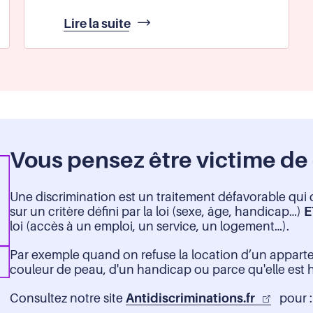
Contrôler
Lire la suite
le
respect
de
la
déontologie
par
les
professionnels
Vous pensez être victime de 
de
la
sécurité
Une discrimination est un traitement défavorable qui 
sur un critère défini par la loi (sexe, âge, handicap…)
E
loi (accès à un emploi, un service, un logement…).
Par exemple quand on refuse la location d’un appart
couleur de peau, d'un handicap ou parce qu'elle est
Consultez notre site
Antidiscriminations.fr
pour :