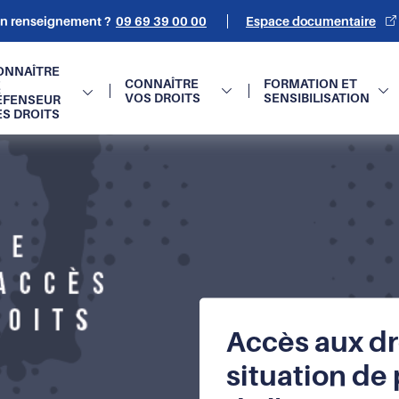
un renseignement ?
09 69 39 00 00
Espace documentaire
on
ONNAÎTRE
CONNAÎTRE
FORMATION ET
E
VOS DROITS
SENSIBILISATION
ÉFENSEUR
e
ES DROITS
Accès aux dr
situation de 