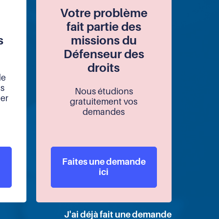
Votre problème
fait partie des
s
missions du
Défenseur des
droits
de
ns
Nous étudions
ter
gratuitement vos
demandes
Faites une demande
ici
J'ai déjà fait une demande