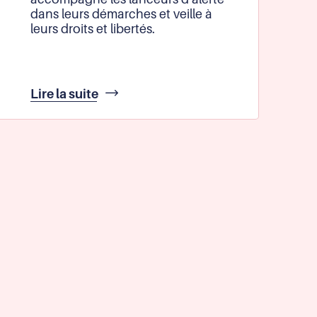
dans leurs démarches et veille à
leurs droits et libertés.
Orienter
Lire la suite
et
protéger
les
lanceurs
d'alerte