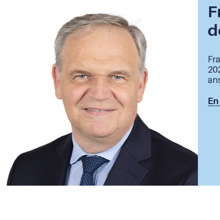
F
d
Fra
20
ans
En