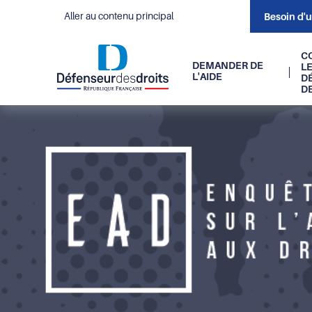
Aller au contenu principal
Besoin d'
Navigati
C
DEMANDER DE
L
L'AIDE
D
principal
D