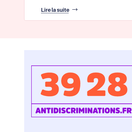
Lutter
Lire la suite
contre
les
discriminations
et
promouvoir
l'égalité