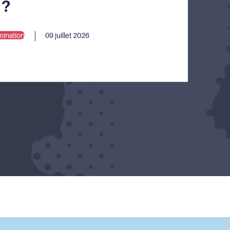
 ?
mination
09 juillet 2026